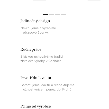
obchod@pantheraleo.cz.
obchod@pantheraleo.cz.
Obratem Vám...
Obratem Vám...
Jedinečný design
Navrhujeme a vyrábíme
nadčasové šperky.
Ruční práce
S láskou uchováváme tradici
zlatnické výroby v Čechách.
Prvotřídní kvalita
Garantujeme kvalitu a respektujeme
možnost vrácení peněz do 14 dnů.
Přímo od výrobce