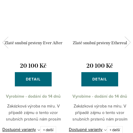
Zlaté snubní prsteny Ever After
Zlaté snubní prsteny Ethereal
20 100 Kč
20 100 Kč
DETAIL
DETAIL
Vyrobíme - dodání do 14 dnů
Vyrobíme - dodání do 14 dnů
Zakázková výroba na míru. V
Zakázková výroba na míru. V
případě zájmu o tento vzor
případě zájmu o tento vzor
snubních prstenů nám prosím
snubních prstenů nám prosím
napište požadované velikosti do
napište požadované velikosti do
Dostupné varianty
Dostupné varianty
+ další
+ další
dotazu k produktu nebo na
dotazu k produktu nebo na