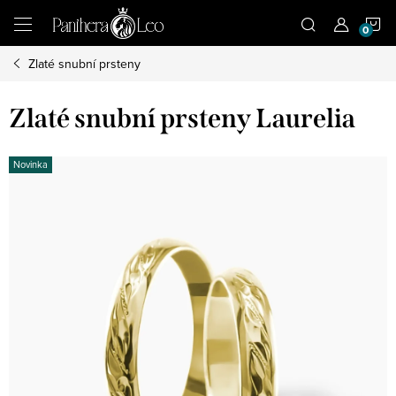
Přejít
N
na
obsah
Zlaté snubní prsteny
K
Zlaté snubní prsteny Laurelia
Novinka