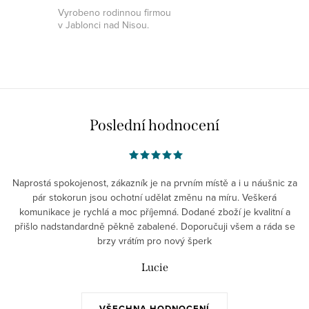
Vyrobeno rodinnou firmou
v Jablonci nad Nisou.
Poslední hodnocení
Naprostá spokojenost, zákazník je na prvním místě a i u náušnic za
pár stokorun jsou ochotní udělat změnu na míru. Veškerá
komunikace je rychlá a moc příjemná. Dodané zboží je kvalitní a
přišlo nadstandardně pěkně zabalené. Doporučuji všem a ráda se
brzy vrátím pro nový šperk
Lucie
VŠECHNA HODNOCENÍ