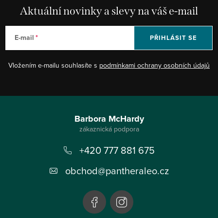
Aktuální novinky a slevy na váš e-mail
E-mail
PŘIHLÁSIT SE
Vložením e-mailu souhlasíte s
podmínkami ochrany osobních údajů
Z
á
Barbora McHardy
p
+420 777 881 675
a
t
obchod
@
pantheraleo.cz
í