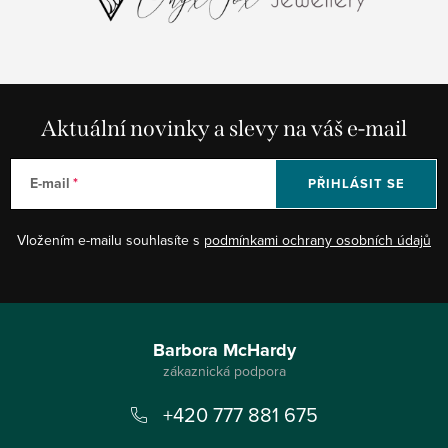
Aktuální novinky a slevy na váš e-mail
E-mail
PŘIHLÁSIT SE
Vložením e-mailu souhlasíte s
podmínkami ochrany osobních údajů
Z
á
Barbora McHardy
p
+420 777 881 675
a