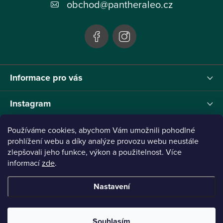
t
obchod
@
pantheraleo.cz
í
Informace pro vás
Instagram
Používáme cookies, abychom Vám umožnili pohodlné
prohlížení webu a díky analýze provozu webu neustále
zlepšovali jeho funkce, výkon a použitelnost. Více
Tento projekt byl realizován pod reg.č. 0380001205 s názvem Panthera Leo
zaměřený na inovaci webu a marketingových nástrojů financovaný Evropskou Unií -
informací
zde
.
Next Generation EU.
Nastavení
Copyright 2026
Panthera Leo
. Všechna práva vyhrazena.
Vytvořil Shoptet
Připraveno ve spolupráci s Broken
Souhlasím