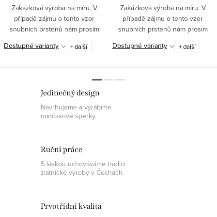
Zakázková výroba na míru. V
Zakázková výroba na míru. V
případě zájmu o tento vzor
případě zájmu o tento vzor
snubních prstenů nám prosím
snubních prstenů nám prosím
napište požadované velikosti do
napište požadované velikosti do
Dostupné varianty
Dostupné varianty
+ další
+ další
dotazu k produktu nebo na
dotazu k produktu nebo na
obchod@pantheraleo.cz.
obchod@pantheraleo.cz.
Obratem Vám...
Obratem Vám...
Jedinečný design
Navrhujeme a vyrábíme
nadčasové šperky.
Ruční práce
S láskou uchováváme tradici
zlatnické výroby v Čechách.
Prvotřídní kvalita