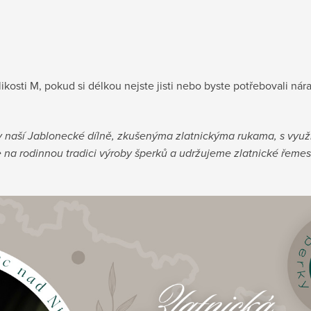
ikosti M, pokud si délkou nejste jisti nebo byste potřebovali nár
v naší Jablonecké dílně, zkušenýma zlatnickýma rukama, s využi
na rodinnou tradici výroby šperků a udržujeme zlatnické řemeslo 