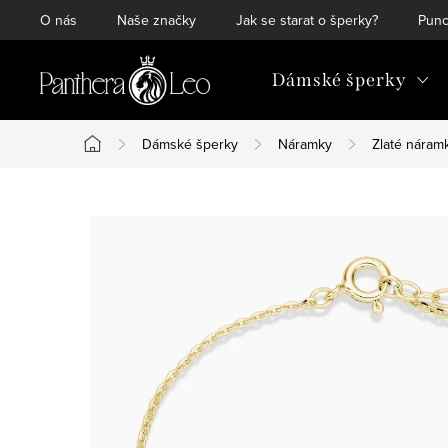
Přejít
O nás
Naše značky
Jak se starat o šperky?
Punc
na
obsah
Dámské šperky
Dámské šperky
Náramky
Zlaté náram
Domů