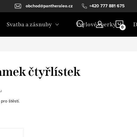
obchod@pantheraleo.cz
+420 777 881 675
NÁKU
Svatba a zásnuby
Perlové šperky
D
KOŠÍ
amek čtyřlístek
u
pro štěstí.