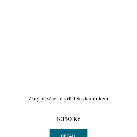
Zlatý přívěsek čtyřlístek s kamínkem
6 350 Kč
DETAIL