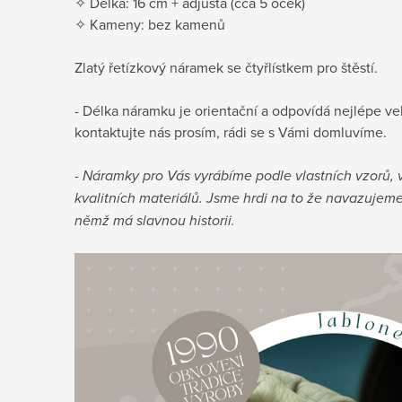
✧ Délka: 16 cm + adjusta (cca 5 oček)
✧ Kameny: bez kamenů
Zlatý řetízkový náramek se čtyřlístkem pro štěstí.
- Délka náramku je orientační a odpovídá nejlépe vel
kontaktujte nás prosím, rádi se s Vámi domluvíme.
-
Náramky pro Vás vyrábíme podle vlastních vzorů, 
kvalitních materiálů. Jsme hrdi na to že navazujeme 
němž má slavnou historii.