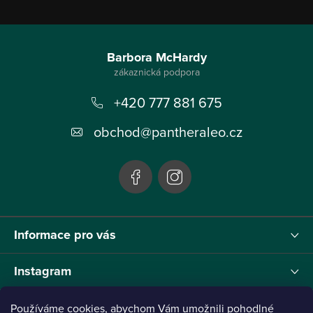
Z
á
Barbora McHardy
p
+420 777 881 675
a
t
obchod
@
pantheraleo.cz
í
Informace pro vás
Instagram
Používáme cookies, abychom Vám umožnili pohodlné