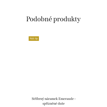
Náš tip
Stříbrný náramek Emeraude -
spřízněné duše