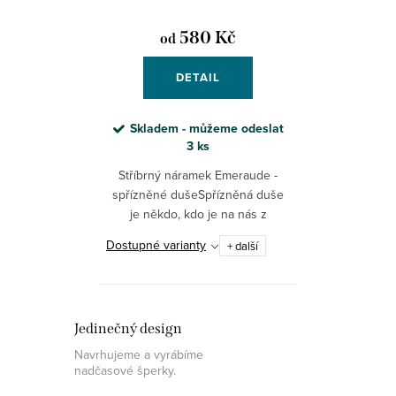
580 Kč
od
DETAIL
Skladem - můžeme odeslat
3 ks
Stříbrný náramek Emeraude -
spřízněné dušeSpřízněná duše
je někdo, kdo je na nás z
určitého důvodu naladěn svými
Dostupné varianty
+ další
vlastnostmi, osobností, fyzickou a
psychickou formou.
Jedinečný design
Navrhujeme a vyrábíme
nadčasové šperky.