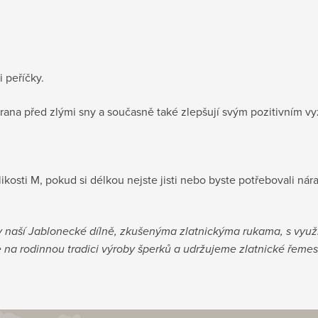
 peříčky.
hrana před zlými sny a současně také zlepšují svým pozitivním v
ikosti M, pokud si délkou nejste jisti nebo byste potřebovali nár
v naší Jablonecké dílně, zkušenýma zlatnickýma rukama, s využi
na rodinnou tradici výroby šperků a udržujeme zlatnické řemeslo 