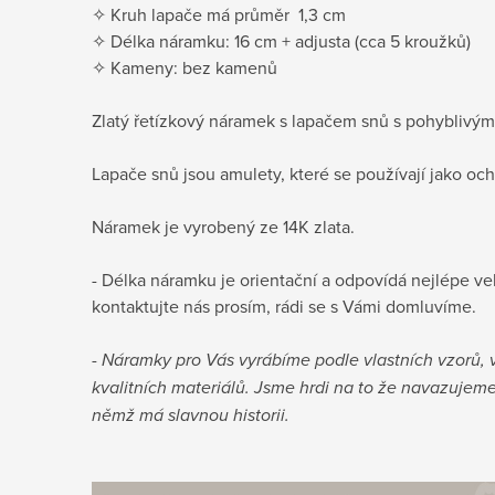
✧ Kruh lapače má průměr 1,3 cm
✧ Délka náramku: 16 cm + adjusta (cca 5 kroužků)
✧ Kameny: bez kamenů
Zlatý řetízkový náramek s lapačem snů s pohyblivými
Lapače snů jsou amulety, které se používají jako oc
Náramek je vyrobený ze 14K zlata.
- Délka náramku je orientační a odpovídá nejlépe vel
kontaktujte nás prosím, rádi se s Vámi domluvíme.
-
Náramky pro Vás vyrábíme podle vlastních vzorů, 
kvalitních materiálů. Jsme hrdi na to že navazujeme 
němž má slavnou historii.