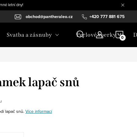
mné letní dny!
obchod@pantheraleo.cz
+420 777 881 675
NÁKU
Svatba a zásnuby
Perlové šperky
D
KOŠÍ
amek lapač snů
u
dí lapač snů.
Více informací