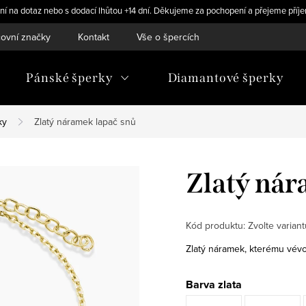
ní na dotaz nebo s dodací lhůtou +14 dní. Děkujeme za pochopení a přejeme příje
ovní značky
Kontakt
Vše o špercích
Pánské šperky
Diamantové šperky
ky
Zlatý náramek lapač snů
Zlatý nár
Kód produktu:
Zvolte variant
Zlatý náramek, kterému vévo
Barva zlata