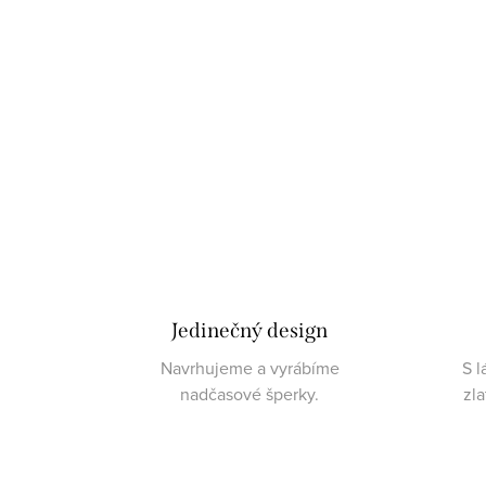
Jedinečný design
Navrhujeme a vyrábíme
S l
nadčasové šperky.
zl