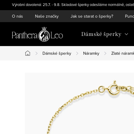
Přejít
Výrobní dovolená: 25.7. - 9.8. Skladové šperky odesíláme normálně, ostat
na
O nás
Naše značky
Jak se starat o šperky?
Punc
obsah
Dámské šperky
Dámské šperky
Náramky
Zlaté náram
Domů