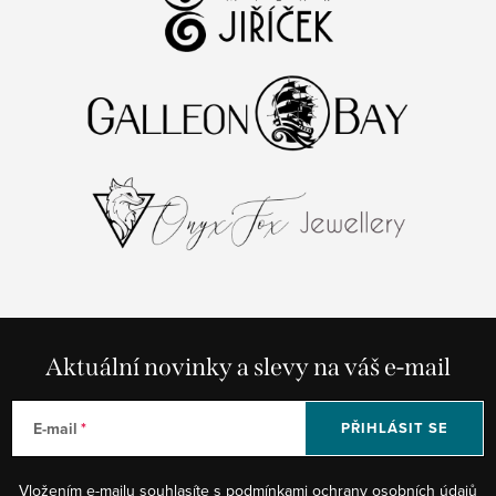
Aktuální novinky a slevy na váš e-mail
E-mail
PŘIHLÁSIT SE
Vložením e-mailu souhlasíte s
podmínkami ochrany osobních údajů