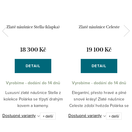
Zlaté náušnice Stella (klapka)
Zlaté náušnice Celeste
18 300 Kč
19 100 Kč
DETAIL
DETAIL
Vyrobíme - dodání do 14 dnů
Vyrobíme - dodání do 14 dnů
Luxusní zlaté náušnice Stella z
Elegantní, přesto hravé a plné
kolekce Polárka se třpytí drahým
snové krásy! Zlaté náušnice
kovem a kameny.
Celeste zdobí hvězda Polárka se
zirkonem ve svém středu.
Dostupné varianty
Dostupné varianty
+ další
+ další