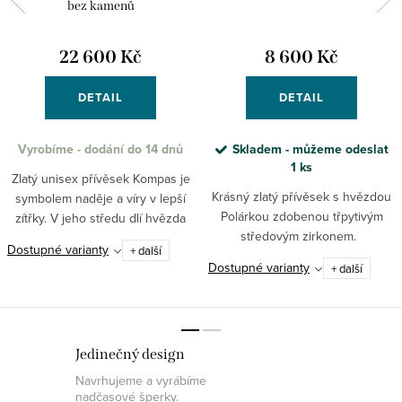
bez kamenů
22 600 Kč
8 600 Kč
DETAIL
DETAIL
Vyrobíme - dodání do 14 dnů
Skladem - můžeme odeslat
1 ks
Zlatý unisex přívěsek Kompas je
Krásný zlatý přívěsek s hvězdou
symbolem naděje a víry v lepší
Polárkou zdobenou třpytivým
zítřky. V jeho středu dlí hvězda
středovým zirkonem.
Polárka, která vám vždy ukáže
Dostupné varianty
+ další
ten správný směr. Probudí ve vás
Dostupné varianty
+ další
touhu uskutečnit...
Jedinečný design
Navrhujeme a vyrábíme
nadčasové šperky.