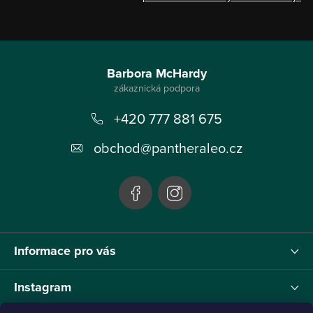
Z
á
Barbora McHardy
p
+420 777 881 675
a
t
obchod
@
pantheraleo.cz
í
Informace pro vás
Instagram