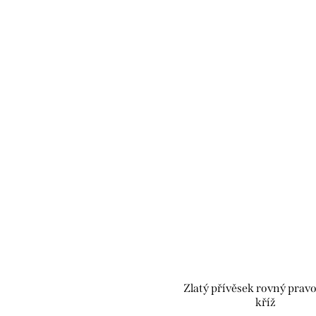
Zlatý přívěsek rovný prav
kříž