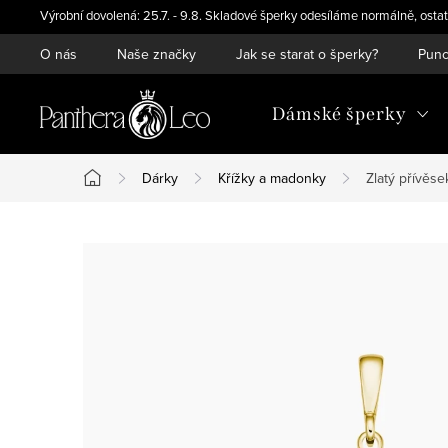
Přejít
Výrobní dovolená: 25.7. - 9.8. Skladové šperky odesíláme normálně, ostat
na
O nás
Naše značky
Jak se starat o šperky?
Punc
obsah
Dámské šperky
Dárky
Křížky a madonky
Zlatý přívěse
Domů