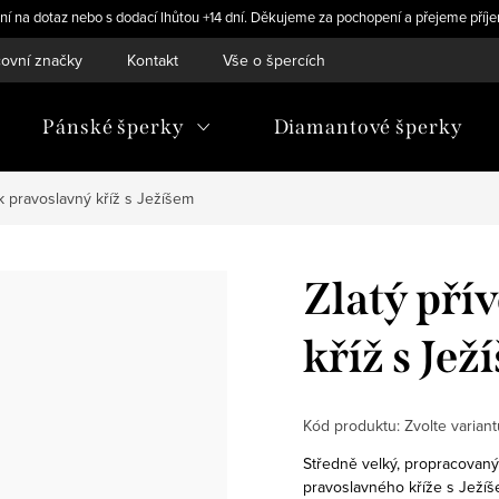
ní na dotaz nebo s dodací lhůtou +14 dní. Děkujeme za pochopení a přejeme příje
ovní značky
Kontakt
Vše o špercích
Pánské šperky
Diamantové šperky
k pravoslavný kříž s Ježíšem
Zlatý pří
kříž s Jež
Kód produktu:
Zvolte variant
Středně velký, propracovaný
pravoslavného kříže s Ježíš