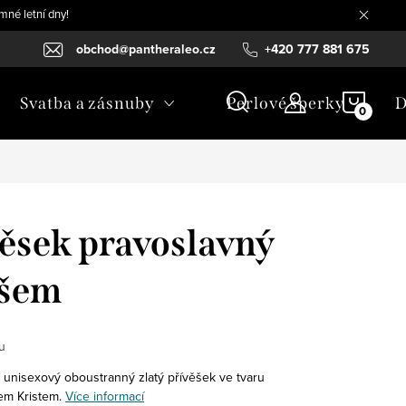
mné letní dny!
obchod@pantheraleo.cz
+420 777 881 675
NÁKU
Svatba a zásnuby
Perlové šperky
D
KOŠÍ
věsek pravoslavný
íšem
u
 unisexový oboustranný zlatý přívěšek ve tvaru
em Kristem.
Více informací