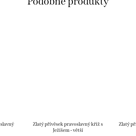
oslavný
Zlatý přívěsek pravoslavný kříž s
Zlatý p
Ježíšem - větší