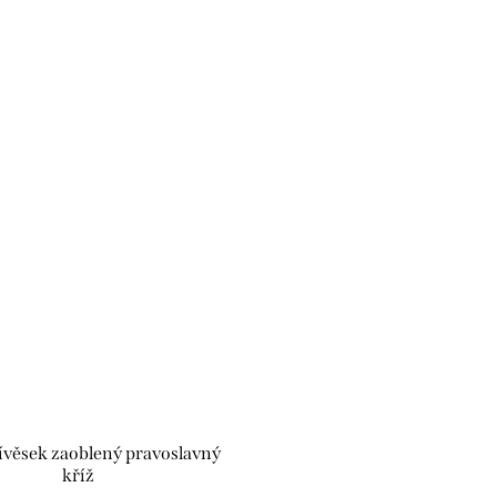
řívěsek zaoblený pravoslavný
kříž