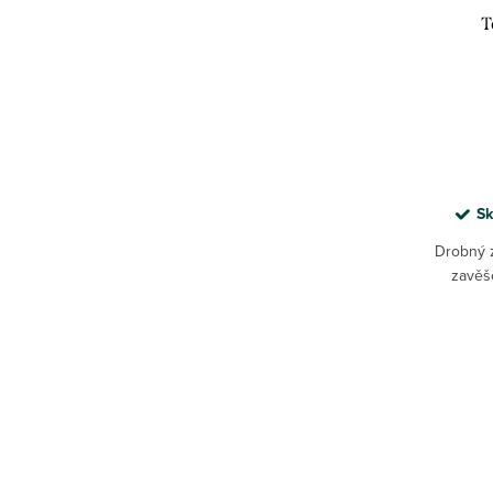
T
Sk
Drobný z
zavěše