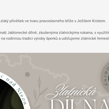
latý přívěšek ve tvaru pravoslavného kříže s Ježíšem Kristem.
v naší Jablonecké dílně, zkušenýma zlatnickýma rukama, s využit
 na rodinnou tradici výroby šperků a udržujeme zlatnické řemeslo 