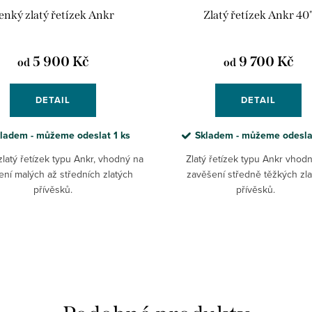
enký zlatý řetízek Ankr
Zlatý řetízek Ankr 40
5 900 Kč
9 700 Kč
od
od
DETAIL
DETAIL
ladem - můžeme odeslat
1 ks
Skladem - můžeme odesl
latý řetízek typu Ankr, vhodný na
Zlatý řetízek typu Ankr vhod
ní malých až středních zlatých
zavěšení středně těžkých zl
přívěsků.
přívěsků.