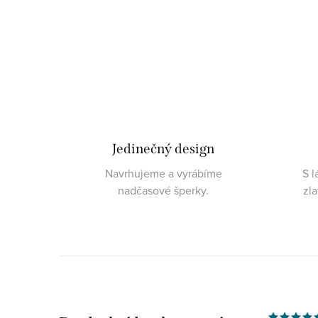
Jedinečný design
Navrhujeme a vyrábíme
S l
nadčasové šperky.
zl