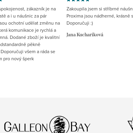
spokojenost, zákazník je na
Zakoupila jsem si stříbrné náušn
tě a i u náušnic za pár
Proxima jsou nádherné, krásně s
jsou ochotní udělat změnu na
Doporučuji :)
kerá komunikace je rychlá a
Jana Kucharíková
mná. Dodané zboží je kvalitní
nadstandardně pěkně
 Doporučuji všem a ráda se
ím pro nový šperk