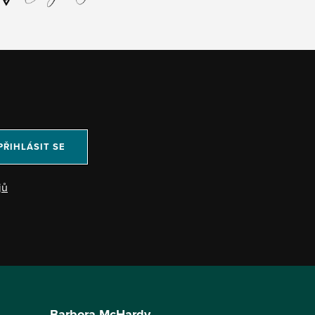
PŘIHLÁSIT SE
jů
Barbora McHardy