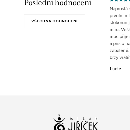
Poslední hodnocení
Naprostá 
prvním mís
VŠECHNA HODNOCENÍ
stokorun 
míru. Veš
moc příje
a přišlo 
zabalené.
brzy vrát
Lucie