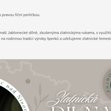
s pravou říční perličkou.
v naší Jablonecké dílně, zkušenýma zlatnickýma rukama, s využit
 na rodinnou tradici výroby šperků a udržujeme zlatnické řemeslo 