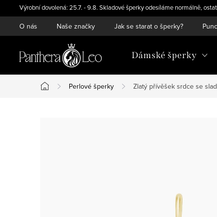
Přejít
Výrobní dovolená: 25.7. - 9.8. Skladové šperky odesíláme normálně, ostat
na
O nás
Naše značky
Jak se starat o šperky?
Punc
obsah
Dámské šperky
Perlové šperky
Zlatý přívěšek srdce se sl
Domů