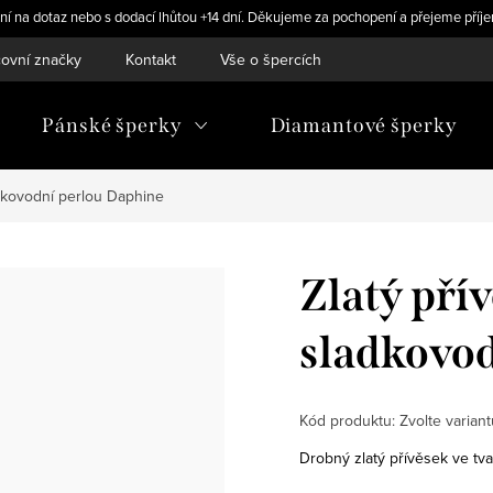
ní na dotaz nebo s dodací lhůtou +14 dní. Děkujeme za pochopení a přejeme příje
ovní značky
Kontakt
Vše o špercích
Pánské šperky
Diamantové šperky
adkovodní perlou Daphine
Zlatý pří
sladkovod
Kód produktu:
Zvolte variant
Drobný zlatý přívěsek ve tva