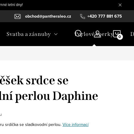
mné letní dny!
obchod@pantheraleo.cz
+420 777 881 675
NÁKU
Svatba a zásnuby
Perlové šperky
D
KOŠÍ
věšek srdce se
ní perlou Daphine
u
ru srdíčka se sladkovodní perlou.
Více informací