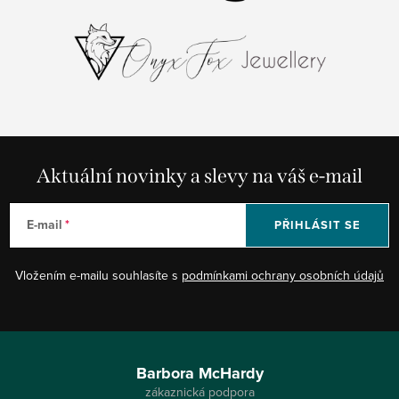
Aktuální novinky a slevy na váš e-mail
E-mail
PŘIHLÁSIT SE
Vložením e-mailu souhlasíte s
podmínkami ochrany osobních údajů
Z
á
Barbora McHardy