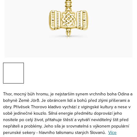
Thor, mocný bůh hromu, je nejstarším synem vrchního boha Odina a
bohyně Země Jörð. Je obráncem lidí a bohů před zlými příšerami a
obry. Přívěsek Thorovo kladivo vychází z vigingské kultury a nese v
sobě jedinečné kouzlo. Silná energie předmětu doprovází jeho
nositele po celý život, přitahuje štěstí a vytváří neviditelný štít před
nepřáteli a problémy. Jeho síla je srovnatelná s výkonem populární
perunské sekery - hlavního talismanu starých Slovanů.
Více