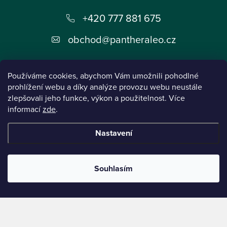
p
+420 777 881 675
a
t
obchod
@
pantheraleo.cz
í
Používáme cookies, abychom Vám umožnili pohodlné
prohlížení webu a díky analýze provozu webu neustále
zlepšovali jeho funkce, výkon a použitelnost. Více
informací
zde
.
Informace pro vás
Nastavení
Instagram
Souhlasím
Tento projekt byl realizován pod reg.č. 0380001205 s názvem Panthera Leo
zaměřený na inovaci webu a marketingových nástrojů financovaný Evropskou Unií -
Next Generation EU.