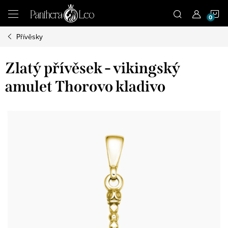
Přejít
N
na
obsah
Přívěsky
K
Zlatý přívěsek - vikingský
amulet Thorovo kladivo