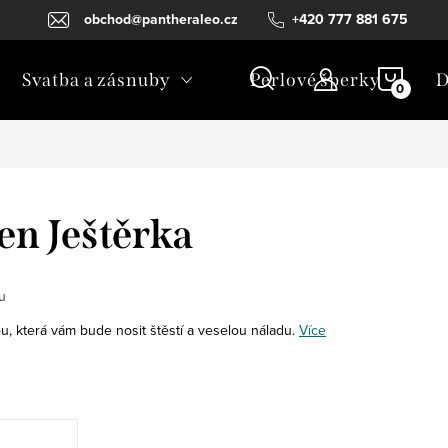
obchod@pantheraleo.cz
+420 777 881 675
NÁKU
Svatba a zásnuby
Perlové šperky
D
KOŠÍ
en Ještěrka
u
ou, která vám bude nosit štěstí a veselou náladu.
Více