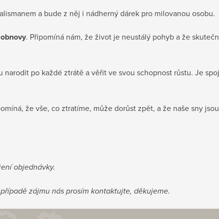
 talismanem a bude z něj i nádherný dárek pro milovanou osobu.
a obnovy
. Připomíná nám, že život je neustálý pohyb a že skutečn
 narodit po každé ztrátě a věřit ve svou schopnost růstu. Je spo
omíná, že vše, co ztratíme, může dorůst zpět, a že naše sny j
žení objednávky.
 v případě zájmu nás prosím kontaktujte, děkujeme.