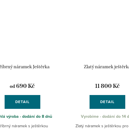
říbrný náramek Ještěrka
Zlatý náramek ještěrk
690 Kč
11 800 Kč
od
DETAIL
DETAIL
hlá výroba - dodání do 8 dnů
Vyrobíme - dodání do 14 
tříbrný náramek s ještěrkou
Zlatý náramek s ještěrkou pro 