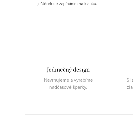
ještěrek se zapínáním na klapku.
Jedinečný design
Navrhujeme a vyrábíme
S l
nadčasové šperky.
zl