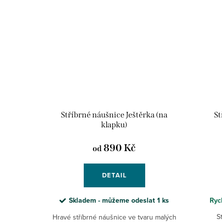
Stříbrné náušnice Ještěrka (na
St
klapku)
890 Kč
od
DETAIL
Skladem - můžeme odeslat
1 ks
Ryc
S
Hravé stříbrné náušnice ve tvaru malých