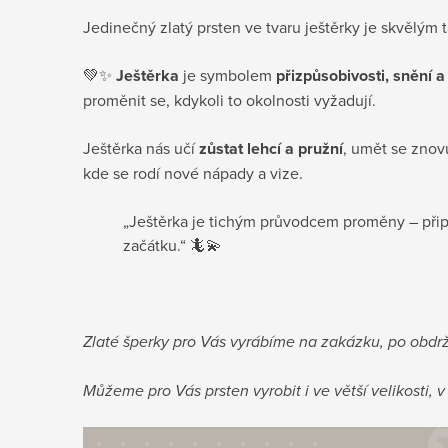
Jedinečný zlatý prsten ve tvaru ještěrky je skvělým
💚✨
Ještěrka
je symbolem
přizpůsobivosti, snění 
proměnit se, kdykoli to okolnosti vyžadují.
Ještěrka nás učí
zůstat lehcí a pružní
, umět se znovu
kde se rodí nové nápady a vize.
„Ještěrka je tichým průvodcem proměny – přip
začátku.“ 🦎💫
Zlaté šperky pro Vás vyrábíme na zakázku, po obdr
Můžeme pro Vás prsten vyrobit i ve větší velikosti,