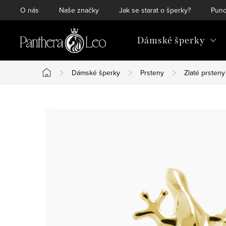
Přejít
O nás
Naše značky
Jak se starat o šperky?
Punc
na
obsah
Dámské šperky
Dámské šperky
Prsteny
Zlaté prsteny
Domů