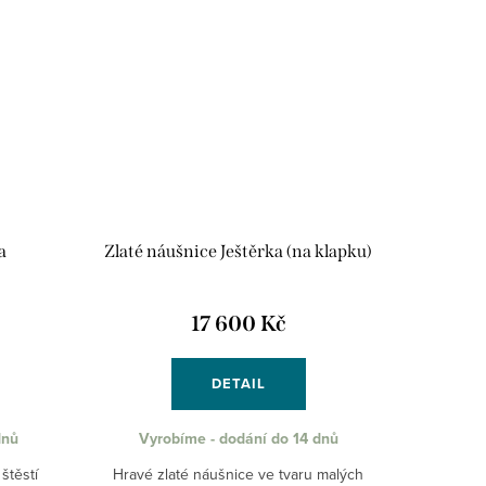
a
Zlaté náušnice Ještěrka (na klapku)
17 600 Kč
DETAIL
dnů
Vyrobíme - dodání do 14 dnů
štěstí
Hravé zlaté náušnice ve tvaru malých