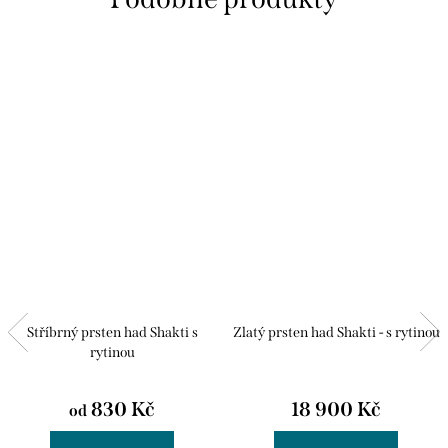
Stříbrný prsten had Shakti s
Zlatý prsten had Shakti - s rytinou
rytinou
830 Kč
18 900 Kč
od