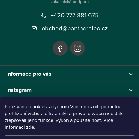
p
+420 777 881 675
a
t
obchod
@
pantheraleo.cz
í
Informace pro vás
Instagram
Používáme cookies, abychom Vám umožnili pohodlné
prohlížení webu a díky analýze provozu webu neustále
Tento projekt byl realizován pod reg.č. 0380001205 s názvem Panthera Leo
zlepšovali jeho funkce, výkon a použitelnost. Více
zaměřený na inovaci webu a marketingových nástrojů financovaný Evropskou Unií -
informací
zde
.
Next Generation EU.