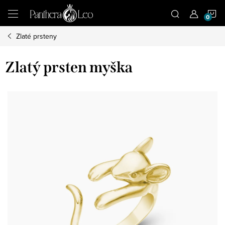
Přejít
N
na
obsah
Zlaté prsteny
K
Zlatý prsten myška