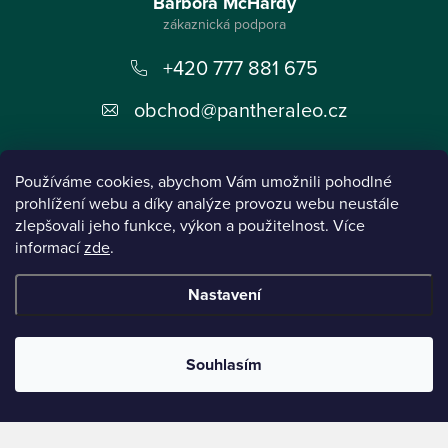
á
Barbora McHardy
p
+420 777 881 675
a
t
obchod
@
pantheraleo.cz
í
Používáme cookies, abychom Vám umožnili pohodlné
prohlížení webu a díky analýze provozu webu neustále
zlepšovali jeho funkce, výkon a použitelnost. Více
informací
zde
.
Informace pro vás
Nastavení
Instagram
Souhlasím
Tento projekt byl realizován pod reg.č. 0380001205 s názvem Panthera Leo
zaměřený na inovaci webu a marketingových nástrojů financovaný Evropskou Unií -
Next Generation EU.