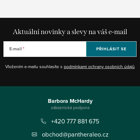
Aktuální novinky a slevy na váš e-mail
E-mail
PŘIHLÁSIT SE
Vložením e-mailu souhlasíte s
podmínkami ochrany osobních údajů
Z
á
Barbora McHardy
p
+420 777 881 675
a
t
obchod
@
pantheraleo.cz