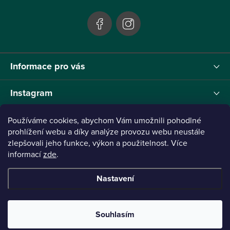
í
Informace pro vás
Instagram
Používáme cookies, abychom Vám umožnili pohodlné
prohlížení webu a díky analýze provozu webu neustále
zlepšovali jeho funkce, výkon a použitelnost. Více
Tento projekt byl realizován pod reg.č. 0380001205 s názvem Panthera Leo
zaměřený na inovaci webu a marketingových nástrojů financovaný Evropskou Unií -
informací
zde
.
Next Generation EU.
Nastavení
Copyright 2026
Panthera Leo
. Všechna práva vyhrazena.
Vytvořil Shoptet
Připraveno ve spolupráci s Broken
Souhlasím
Mouse