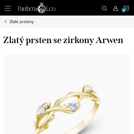
Přejít
N
na
obsah
Zlaté prsteny
K
Zlatý prsten se zirkony Arwen