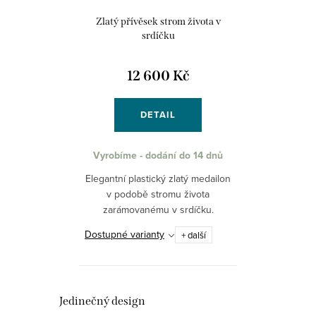
Zlatý přívěsek strom života v
srdíčku
12 600 Kč
DETAIL
Vyrobíme - dodání do 14 dnů
Elegantní plastický zlatý medailon
v podobě stromu života
zarámovanému v srdíčku.
Symbolizuje znovuzrození a
Dostupné varianty
+ další
překonávání těžkých časů a
současně představuje nový
začátek. Strom...
Jedinečný design