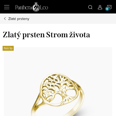
Přejít
N
na
obsah
Zlaté prsteny
K
Zlatý prsten Strom života
Náš tip