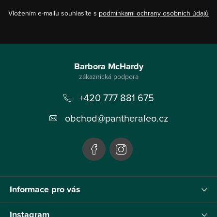
Vložením e-mailu souhlasíte s
podmínkami ochrany osobních údajů
Z
á
Barbora McHardy
p
+420 777 881 675
a
t
obchod
@
pantheraleo.cz
í
Informace pro vás
Instagram