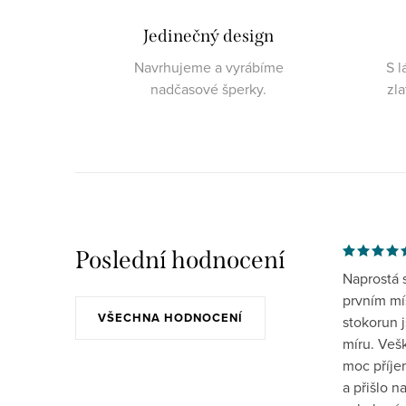
Jedinečný design
Navrhujeme a vyrábíme
S l
nadčasové šperky.
zl
Poslední hodnocení
Naprostá 
prvním mís
VŠECHNA HODNOCENÍ
stokorun 
míru. Veš
moc příje
a přišlo 