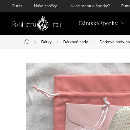
Přejít
O nás
Naše značky
Jak se starat o šperky?
Punc
na
obsah
Dámské šperky
Dárky
Dárkové sady
Dárkové sady pr
Domů