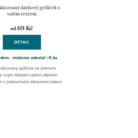
lizovaný dárkový pytlíček s
vaším textem
69 Kč
od
DETAIL
adem - můžeme odeslat
>5 ks
alizovaný pytlíček se jménem.
te svým blízkým radost dárkem
m v jedinečném dárkovém balení
ném pytlíčku personalizovaném
jejich jménem! ...