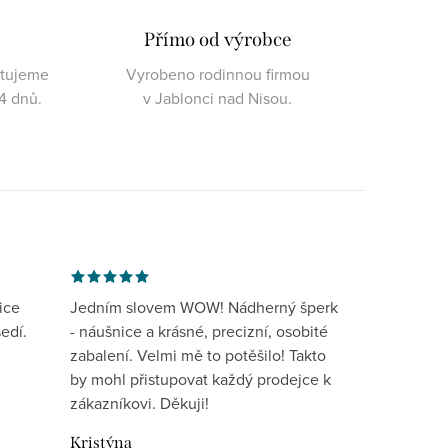
Přímo od výrobce
ktujeme
Vyrobeno rodinnou firmou
4 dnů.
v Jablonci nad Nisou.
ice
Jedním slovem WOW! Nádherný šperk
edí.
- náušnice a krásné, precizní, osobité
zabalení. Velmi mě to potěšilo! Takto
by mohl přistupovat každý prodejce k
zákazníkovi. Děkuji!
Kristýna