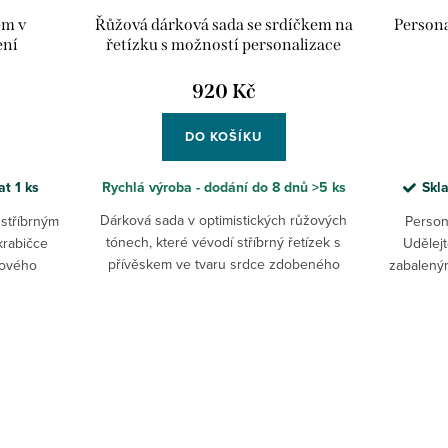
em v
Řůžová dárková sada se srdíčkem na
Persona
ení
řetízku s možností personalizace
920 Kč
DO KOŠÍKU
lat
1 ks
Rychlá výroba - dodání do 8 dnů
>5 ks
Skl
Dárková sada v optimistických růžových
stříbrným
Person
tónech, které vévodí stříbrný řetízek s
krabičce
Udělej
přívěskem ve tvaru srdce zdobeného
tového
zabalený
ruční rytinou a s možností personalizace.
ro radost
- krás
Šperk obrdžíte v...
ž...