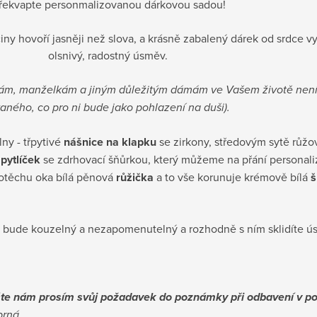
řekvapte personmalizovanou dárkovou sadou!
ny hovoří jasněji než slova, a krásně zabalený dárek od srdce vy
olsnivý, radostný úsměv.
ám, manželkám a jiným důležitým dámám ve Vašem životě není 
vaného, co pro ni bude jako pohlazení na duši).
lny - třpytivé
nášnice na klapku
se zirkony, středovým sytě růžo
ý
pytlíček
se zdrhovací šňůrkou, který můžeme na přání personal
potěchu oka bílá pěnová
růžička
a to vše korunuje krémově bílá
š
 bude kouzelný a nezapomenutelný a rozhodně s ním sklidíte ú
pište nám prosím svůj požadavek do poznámky při odbavení v 
íbrná.