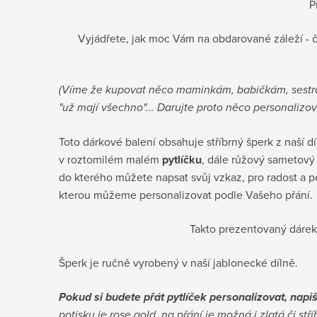
P
Vyjádřete, jak moc Vám na obdarované záleží - či
(Víme že kupovat něco maminkám, babičkám, sestr
"už mají všechno"... Darujte proto něco personalizo
Toto dárkové balení obsahuje stříbrný šperk z naší dí
v roztomilém malém
pytlíčku
, dále růžový sametov
do kterého můžete napsat svůj vzkaz, pro radost a 
kterou můžeme personalizovat podle Vašeho přání.
Takto prezentovaný dárek
Šperk je ručně vyrobený v naší jablonecké dílně.
Pokud si budete přát pytlíček personalizovat, na
potisku je rose gold, na přání je možná i zlatá či stř