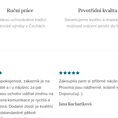
Ruční práce
Prvotřídní kvalita
áskou uchováváme tradici
Garantujeme kvalitu a respe
atnické výroby v Čechách.
možnost vrácení peněz do 1
spokojenost, zákazník je na
Zakoupila jsem si stříbrné náušn
tě a i u náušnic za pár
Proxima jsou nádherné, krásně s
jsou ochotní udělat změnu na
Doporučuji :)
kerá komunikace je rychlá a
Jana Kucharíková
mná. Dodané zboží je kvalitní
nadstandardně pěkně