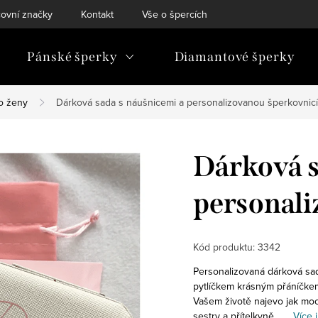
ovní značky
Kontakt
Vše o špercích
Pánské šperky
Diamantové šperky
o ženy
Dárková sada s náušnicemi a personalizovanou šperkovnicí
Dárková s
personali
Kód produktu:
3342
Personalizovaná dárková sad
pytlíčkem krásným přáníčkem
Vašem životě najevo jak moc
sestry a přítelkyně.
Více 