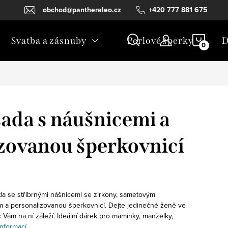
obchod@pantheraleo.cz
+420 777 881 675
NÁKU
Svatba a zásnuby
Perlové šperky
D
KOŠÍ
ada s náušnicemi a
zovanou šperkovnicí
a se stříbrnými nášnicemi se zirkony, sametovým
 a personalizovanou šperkovnicí. Dejte jedinečné ženě ve
 Vám na ní záleží. Ideální dárek pro maminky, manželky,
informací