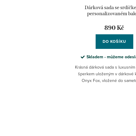
Dárková sada se srdíčk
personalizovaném bal
890 Kč
DO KOŠÍKU
Skladem - můžeme odes
Krásná dárková sada s luxusním 
šperkem uloženým v dárkové 
Onyx Fox, vložené do same
pytlíčku a doplněném růžičkou p
a přáníčkem v obálce. Vy u