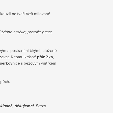
kouzlí na tváři Vaší milované
žádná hračka, protože přece
vým a postraními čirými, uložené
izovat. K tomu krásné
přáníčko
,
perkovnice
s béžovým vnitřkem
spěch.
pokladně, děkujeme!
Barva