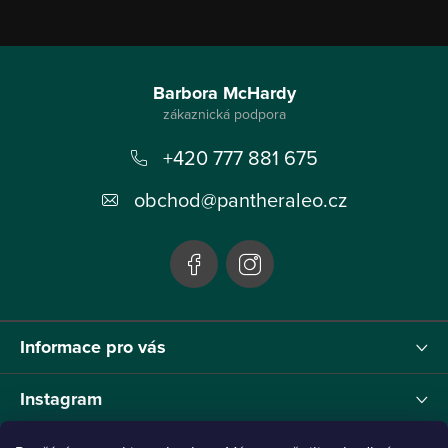
Z
á
Barbora McHardy
p
+420 777 881 675
a
t
obchod
@
pantheraleo.cz
í
Informace pro vás
Instagram