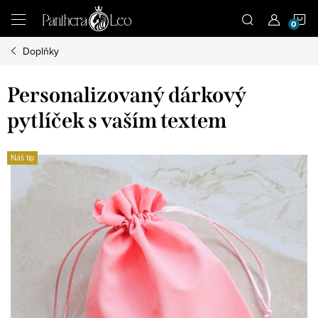
Přejít
N
na
obsah
Doplňky
K
Personalizovaný dárkový
pytlíček s vaším textem
Náš tip