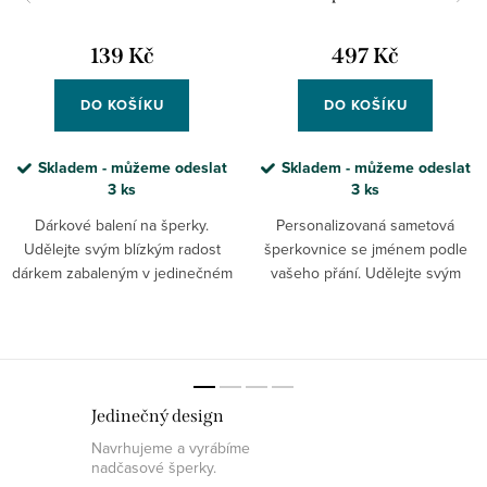
139 Kč
497 Kč
DO KOŠÍKU
DO KOŠÍKU
Skladem - můžeme odeslat
Skladem - můžeme odeslat
3 ks
3 ks
Dárkové balení na šperky.
Personalizovaná sametová
Udělejte svým blízkým radost
šperkovnice se jménem podle
dárkem zabaleným v jedinečném
vašeho přání. Udělejte svým
dárkovém balení! S možností
milovaným radost jedinečným
personalizace.
dárkem, který jíim ukáže, že jste
na ně doopravdy mysleli a jak
moc...
Jedinečný design
Navrhujeme a vyrábíme
nadčasové šperky.