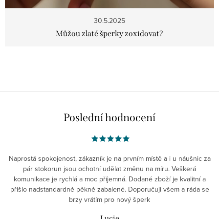
n
k
30.5.2025
Můžou zlaté šperky zoxidovat?
ů
O
v
l
á
Poslední hodnocení
d
a
c
Naprostá spokojenost, zákazník je na prvním místě a i u náušnic za
í
pár stokorun jsou ochotní udělat změnu na míru. Veškerá
p
komunikace je rychlá a moc příjemná. Dodané zboží je kvalitní a
r
přišlo nadstandardně pěkně zabalené. Doporučuji všem a ráda se
v
brzy vrátím pro nový šperk
k
Lucie