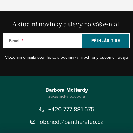
Aktuální novinky a slevy na váš e-mail
E-mail
PŘIHLÁSIT SE
Vložením e-mailu souhlasíte s
podmínkami ochrany osobních údajů
Z
á
Barbora McHardy
p
+420 777 881 675
a
t
obchod
@
pantheraleo.cz
í