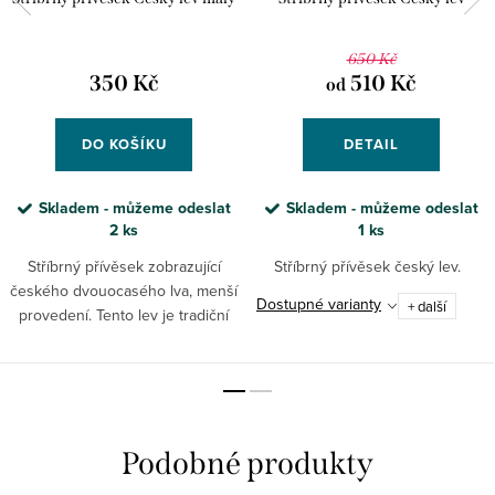
650 Kč
350 Kč
510 Kč
od
DO KOŠÍKU
DETAIL
Skladem - můžeme odeslat
Skladem - můžeme odeslat
2 ks
1 ks
Stříbrný přívěsek zobrazující
Stříbrný přívěsek český lev.
českého dvouocasého lva, menší
Dostupné varianty
+ další
provedení. Tento lev je tradiční
heraldickou figurou, která se
objevuje na erbech českých
panovníků již od...