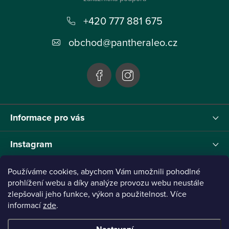
p
+420 777 881 675
a
t
obchod
@
pantheraleo.cz
í
Informace pro vás
Instagram
Používáme cookies, abychom Vám umožnili pohodlné
prohlížení webu a díky analýze provozu webu neustále
zlepšovali jeho funkce, výkon a použitelnost. Více
Tento projekt byl realizován pod reg.č. 0380001205 s názvem Panthera Leo
zaměřený na inovaci webu a marketingových nástrojů financovaný Evropskou Unií -
informací
zde
.
Next Generation EU.