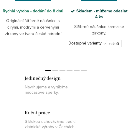
Rychlá výroba - dodání do 8 dnů
Skladem - můžeme odeslat
4 ks
Originální štříbrné náušnice s
Stříbrné náušnice karma se
čirými, modrými a červenými
zirkony.
zirkony ve tvaru české národní
vlajky. Ukažte svoji národní
Dostupné varianty
+ další
hrdost!
Jedinečný design
Navrhujeme a vyrábíme
nadčasové šperky.
Ruční práce
S láskou uchováváme tradici
zlatnické výroby v Čechách.