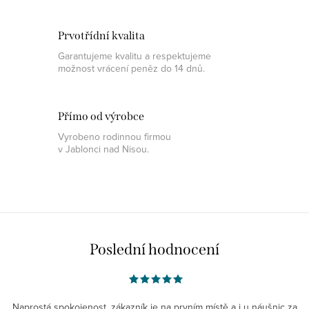
Prvotřídní kvalita
Garantujeme kvalitu a respektujeme
možnost vrácení peněz do 14 dnů.
Přímo od výrobce
Vyrobeno rodinnou firmou
v Jablonci nad Nisou.
Poslední hodnocení
Naprostá spokojenost, zákazník je na prvním místě a i u náušnic za