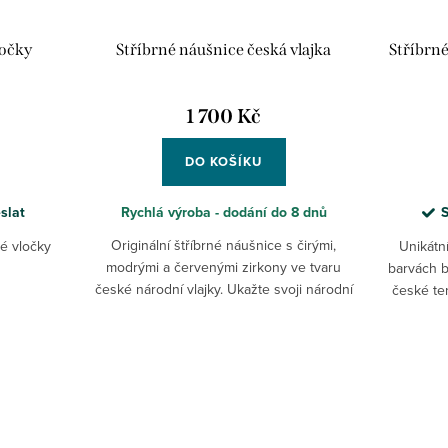
ločky
Stříbrné náušnice česká vlajka
Stříbrné
1 700 Kč
DO KOŠÍKU
slat
Rychlá výroba - dodání do 8 dnů
Originální štříbrné náušnice s čirými,
é vločky
Unikátn
modrými a červenými zirkony ve tvaru
barvách b
české národní vlajky. Ukažte svoji národní
české te
hrdost!
účast na 