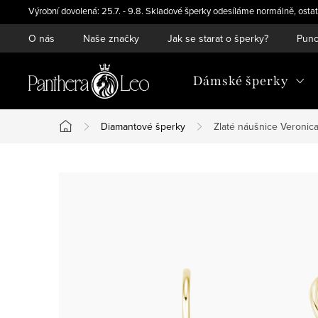
Přejít
Výrobní dovolená: 25.7. - 9.8. Skladové šperky odesíláme normálně, ostat
na
O nás
Naše značky
Jak se starat o šperky?
Punc
obsah
Dámské šperky
Diamantové šperky
Zlaté náušnice Veronica
Domů