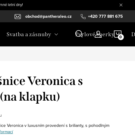
mné letní dny!
obchod@pantheraleo.cz
+420 777 881 675
NÁKU
Svatba a zásnuby
Perlové šperky
D
KOŠÍ
šnice Veronica s
(na klapku)
u
ce Veronica v luxusním provedení s brilianty, s pohodlným
formací