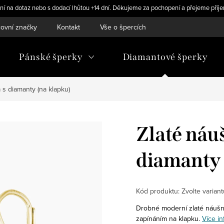
ní na dotaz nebo s dodací lhůtou +14 dní. Děkujeme za pochopení a přejeme příje
ovní značky
Kontakt
Vše o špercích
Pánské šperky
Diamantové šperky
 s diamanty (na klapku)
Zlaté náu
diamanty 
Kód produktu:
Zvolte variant
Drobné moderní zlaté náušni
zapínáním na klapku.
Více in