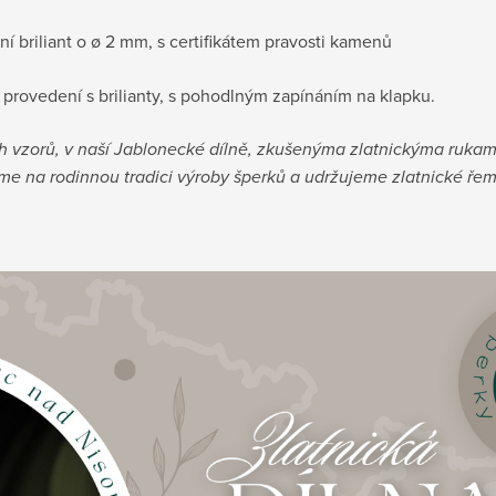
ní briliant o ø 2 mm, s certifikátem pravosti kamenů
provedení s brilianty, s pohodlným zapínáním na klapku.
ch vzorů, v naší Jablonecké dílně, zkušenýma zlatnickýma rukam
me na rodinnou tradici výroby šperků a udržujeme zlatnické řeme