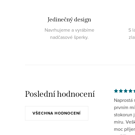
Jedinečný design
Navrhujeme a vyrábíme
S l
nadčasové šperky.
zl
Poslední hodnocení
Naprostá 
prvním mís
VŠECHNA HODNOCENÍ
stokorun 
míru. Veš
moc příje