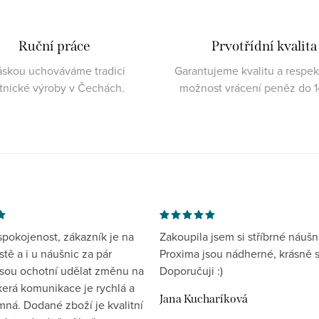
Ruční práce
Prvotřídní kvalita
áskou uchováváme tradici
Garantujeme kvalitu a respe
atnické výroby v Čechách.
možnost vrácení peněz do 1
spokojenost, zákazník je na
Zakoupila jsem si stříbrné náušn
tě a i u náušnic za pár
Proxima jsou nádherné, krásně s
jsou ochotní udělat změnu na
Doporučuji :)
kerá komunikace je rychlá a
Jana Kucharíková
mná. Dodané zboží je kvalitní