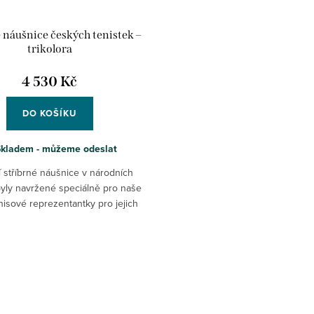
 náušnice českých tenistek –
trikolora
4 530 Kč
DO KOŠÍKU
Skladem - můžeme odeslat
í stříbrné náušnice v národních
yly navržené speciálně pro naše
nisové reprezentantky pro jejich
legendárním vítězném finále Fed
Cupu v roce 2011.