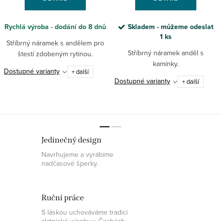
Rychlá výroba - dodání do 8 dnů
Skladem - můžeme odeslat
1 ks
Stříbrný náramek s andělem pro
Stříbrný náramek anděl s
štestí zdobeným rytinou.
kamínky.
Dostupné varianty
+ další
Dostupné varianty
+ další
Jedinečný design
Navrhujeme a vyrábíme
nadčasové šperky.
Ruční práce
S láskou uchováváme tradici
zlatnické výroby v Čechách.