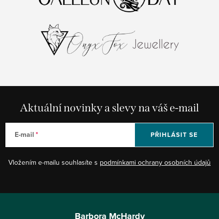
Aktuální novinky a slevy na váš e-mail
E-mail
PŘIHLÁSIT SE
Vložením e-mailu souhlasíte s
podmínkami ochrany osobních údajů
Z
á
Barbora McHardy