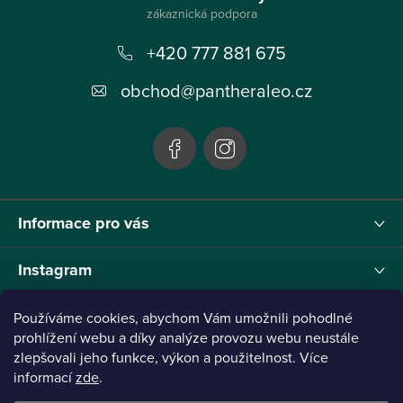
p
+420 777 881 675
a
t
obchod
@
pantheraleo.cz
í
Informace pro vás
Instagram
Používáme cookies, abychom Vám umožnili pohodlné
prohlížení webu a díky analýze provozu webu neustále
Tento projekt byl realizován pod reg.č. 0380001205 s názvem Panthera Leo
zlepšovali jeho funkce, výkon a použitelnost. Více
zaměřený na inovaci webu a marketingových nástrojů financovaný Evropskou Unií -
informací
zde
.
Next Generation EU.