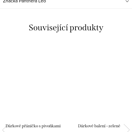
Značka
Panthera Leo
Související produkty
Dárkové přáníčko s pivoňkami
Dárkové balení - zelené