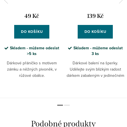
49 Kč
139 Kč
DO KOŠÍKU
DO KOŠÍKU
Skladem - můžeme odeslat
Skladem - můžeme odeslat
>5 ks
3 ks
Dárkové přáníčko s motivem
Dárkové balení na šperky.
zámku a něžných pivoněk, v
Udělejte svým blízkým radost
růžové obálce.
dárkem zabaleným v jedinečném
dárkovém balení! S možností
personalizace.