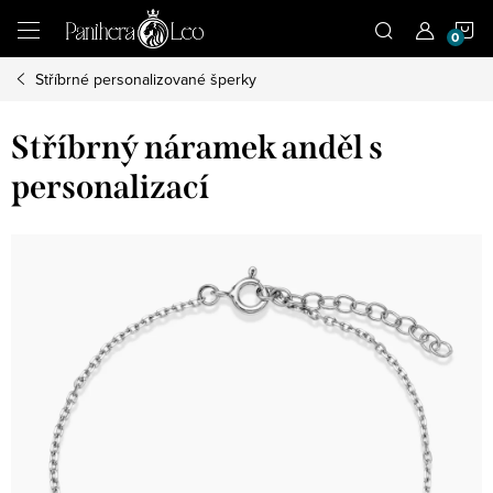
Přejít
N
na
obsah
Stříbrné personalizované šperky
K
Stříbrný náramek anděl s
personalizací