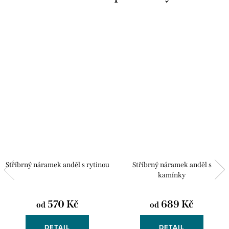
Stříbrný náramek anděl s rytinou
Stříbrný náramek anděl s
kamínky
570 Kč
689 Kč
od
od
DETAIL
DETAIL