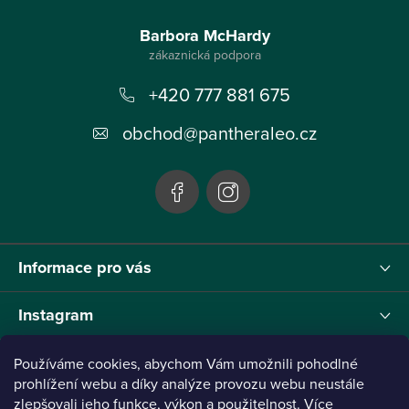
Z
á
Barbora McHardy
p
+420 777 881 675
a
t
obchod
@
pantheraleo.cz
í
Informace pro vás
Instagram
Používáme cookies, abychom Vám umožnili pohodlné
prohlížení webu a díky analýze provozu webu neustále
zlepšovali jeho funkce, výkon a použitelnost. Více
Tento projekt byl realizován pod reg.č. 0380001205 s názvem Panthera Leo