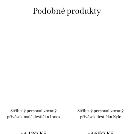
Stříbrný personalizovaný
Stříbrný personalizovaný
přívěsek malá destička Innes
přívěsek destička Kyle
420 Kč
650 Kč