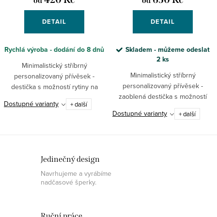
od
od
DETAIL
DETAIL
Rychlá výroba - dodání do 8 dnů
Skladem - můžeme odeslat
2 ks
Minimalistický stříbrný
Minimalistický stříbrný
personalizovaný přívěsek -
personalizovaný přívěsek -
destička s možností rytiny na
zaoblená destička s možností
vaše přání.
Dostupné varianty
+ další
rytiny na vaše přání.
Dostupné varianty
+ další
Jedinečný design
Navrhujeme a vyrábíme
nadčasové šperky.
Ruční práce