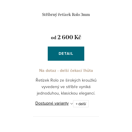
Stříbrný řetízek Rolo 3mm
2 600 Kč
od
DETAIL
Na dotaz - delší čekací lhůta
Řetízek Rolo ze širokých kroužků
vyvedený ve stříbře vyniká
jednoduhou, klasickou elegancí.
Je vhodný pro každodenní
Dostupné varianty
+ další
nošení, buď samostatně, nebo s
přívěskem, který má velké...