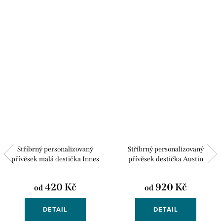
Stříbrný personalizovaný
Stříbrný personalizovaný
přívěsek malá destička Innes
přívěsek destička Austin
420 Kč
920 Kč
od
od
DETAIL
DETAIL