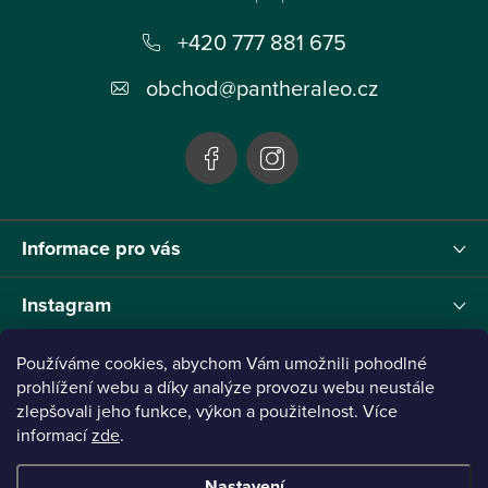
p
+420 777 881 675
a
t
obchod
@
pantheraleo.cz
í
Informace pro vás
Instagram
Používáme cookies, abychom Vám umožnili pohodlné
prohlížení webu a díky analýze provozu webu neustále
Tento projekt byl realizován pod reg.č. 0380001205 s názvem Panthera Leo
zlepšovali jeho funkce, výkon a použitelnost. Více
zaměřený na inovaci webu a marketingových nástrojů financovaný Evropskou Unií -
informací
zde
.
Next Generation EU.
Nastavení