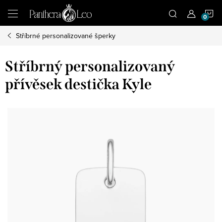
Přejít
N
na
obsah
Stříbrné personalizované šperky
K
Stříbrný personalizovaný
přívěsek destička Kyle