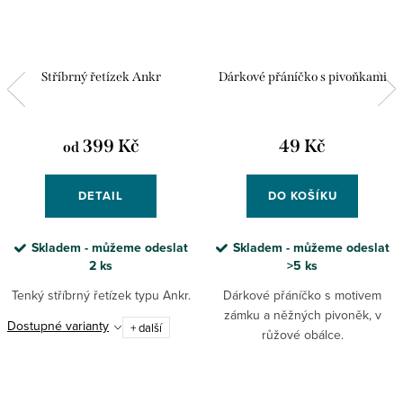
Stříbrný řetízek Ankr
Dárkové přáníčko s pivoňkami
399 Kč
49 Kč
od
DETAIL
DO KOŠÍKU
Skladem - můžeme odeslat
Skladem - můžeme odeslat
2 ks
>5 ks
Tenký stříbrný řetízek typu Ankr.
Dárkové přáníčko s motivem
zámku a něžných pivoněk, v
Dostupné varianty
+ další
růžové obálce.