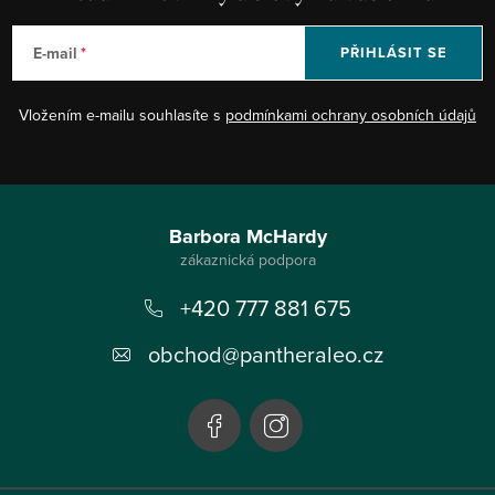
E-mail
PŘIHLÁSIT SE
Vložením e-mailu souhlasíte s
podmínkami ochrany osobních údajů
Z
á
Barbora McHardy
p
+420 777 881 675
a
t
obchod
@
pantheraleo.cz
í