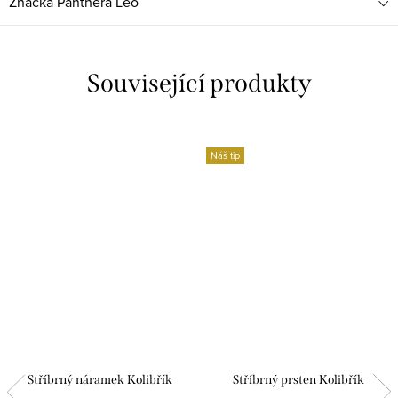
Značka
Panthera Leo
Související produkty
Náš tip
Stříbrný náramek Kolibřík
Stříbrný prsten Kolibřík