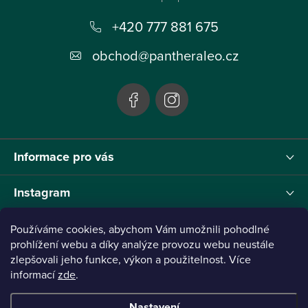
p
+420 777 881 675
a
t
obchod
@
pantheraleo.cz
í
Informace pro vás
Instagram
Používáme cookies, abychom Vám umožnili pohodlné
prohlížení webu a díky analýze provozu webu neustále
Tento projekt byl realizován pod reg.č. 0380001205 s názvem Panthera Leo
zlepšovali jeho funkce, výkon a použitelnost. Více
zaměřený na inovaci webu a marketingových nástrojů financovaný Evropskou Unií -
informací
zde
.
Next Generation EU.
Nastavení