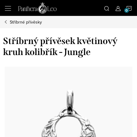
Přejít
N
na
obsah
Stříbrné přívěsky
K
Stříbrný přívěsek květinový
kruh kolibřík - Jungle