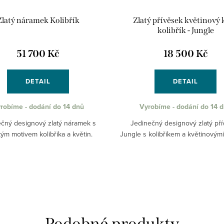
Zlatý náramek Kolibřík
Zlatý přívěsek květinový 
kolibřík - Jungle
51 700 Kč
18 500 Kč
DETAIL
DETAIL
robíme - dodání do 14 dnů
Vyrobíme - dodání do 14 
čný designový zlatý náramek s
Jedinečný designový zlatý př
kým motivem kolibříka a květin.
Jungle s kolibříkem a květinovým