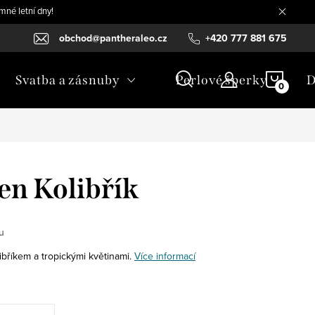
mné letní dny!
obchod@pantheraleo.cz
+420 777 881 675
NÁKU
Svatba a zásnuby
Perlové šperky
D
KOŠÍ
ten Kolibřík
u
ibříkem a tropickými květinami.
Více informací