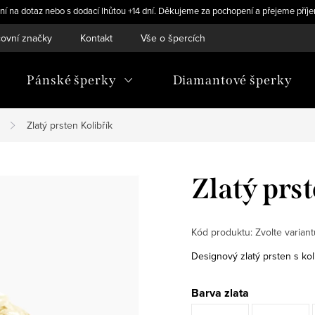
ní na dotaz nebo s dodací lhůtou +14 dní. Děkujeme za pochopení a přejeme příje
ovní značky
Kontakt
Vše o špercích
Pánské šperky
Diamantové šperky
Zlatý prsten Kolibřík
Zlatý prs
Kód produktu:
Zvolte variant
Designový zlatý prsten s kol
Barva zlata