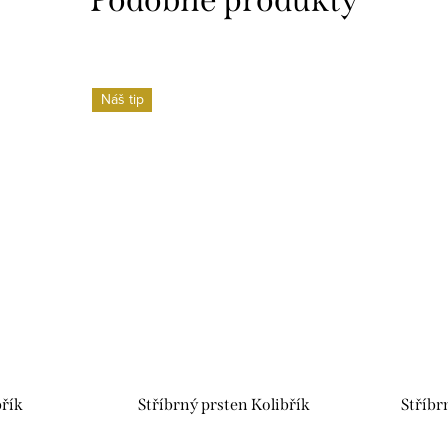
Náš tip
břík
Stříbrný prsten Kolibřík
Stříbr