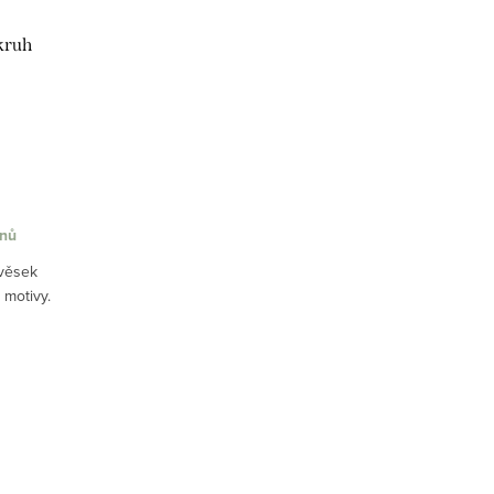
kruh
dnů
ívěsek
i motivy.