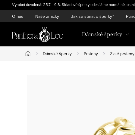
Přejít
Výrobní dovolená: 25.7. - 9.8. Skladové šperky odesíláme normálně, ostat
na
O nás
Naše značky
Jak se starat o šperky?
Punc
obsah
Dámské šperky
Dámské šperky
Prsteny
Zlaté prsteny
Domů