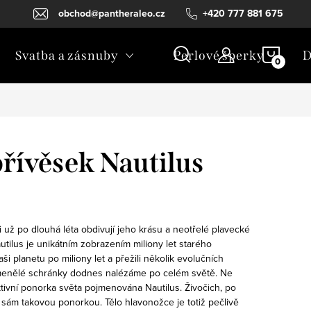
obchod@pantheraleo.cz
+420 777 881 675
NÁKU
Svatba a zásnuby
Perlové šperky
D
KOŠÍ
přívěsek Nautilus
ři už po dlouhá léta obdivují jeho krásu a neotřelé plavecké
tilus je unikátním zobrazením miliony let starého
ši planetu po miliony let a přežili několik evolučních
menělé schránky dodnes nalézáme po celém světě. Ne
ktivní ponorka světa pojmenována Nautilus. Živočich, po
 sám takovou ponorkou. Tělo hlavonožce je totiž pečlivě