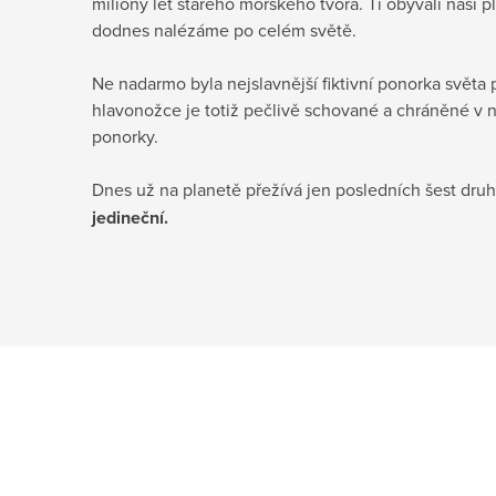
miliony let starého mořského tvora. Ti obývali naši 
dodnes nalézáme po celém světě.
Ne nadarmo byla nejslavnější fiktivní ponorka světa
hlavonožce je totiž pečlivě schované a chráněné v ne
ponorky.
Dnes už na planetě přežívá jen posledních šest druh
jedineční.