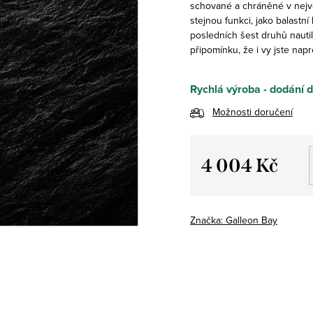
schované a chráněné v největ
stejnou funkci, jako balastn
posledních šest druhů nautil
připomínku, že i vy jste nap
Rychlá výroba - dodání 
Možnosti doručení
4 004 Kč
Měrná
cena:
Značka:
Galleon Bay