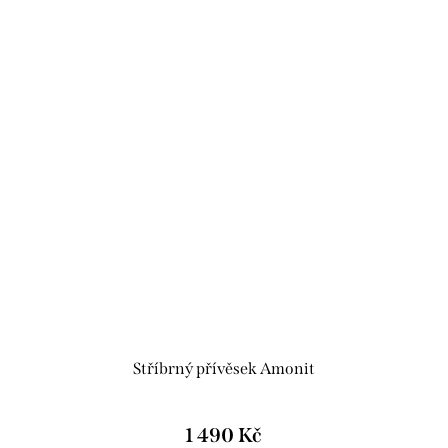
Stříbrný přívěsek Amonit
1 490 Kč