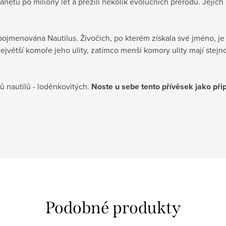
planetu po miliony let a přežili několik evolučních přerodů. Jej
 pojmenována Nautilus. Živočich, po kterém získala své jméno, j
jvětší komoře jeho ulity, zatímco menší komory ulity mají stejno
ů nautilů - loděnkovitých.
Noste u sebe tento přívěsek jako přip