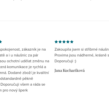
spokojenost, zákazník je na
Zakoupila jsem si stříbrné náušn
tě a i u náušnic za pár
Proxima jsou nádherné, krásně s
jsou ochotní udělat změnu na
Doporučuji :)
kerá komunikace je rychlá a
Jana Kucharíková
mná. Dodané zboží je kvalitní
nadstandardně pěkně
 Doporučuji všem a ráda se
ím pro nový šperk