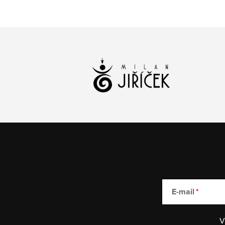
E-mail
V