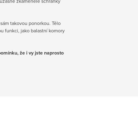
ich úžasné zkamenělé schránky
e sám takovou ponorkou. Tělo
u funkci, jako balastní komory
omínku, že i vy jste naprosto