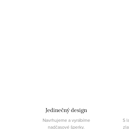
Jedinečný design
Navrhujeme a vyrábíme
S l
nadčasové šperky.
zl