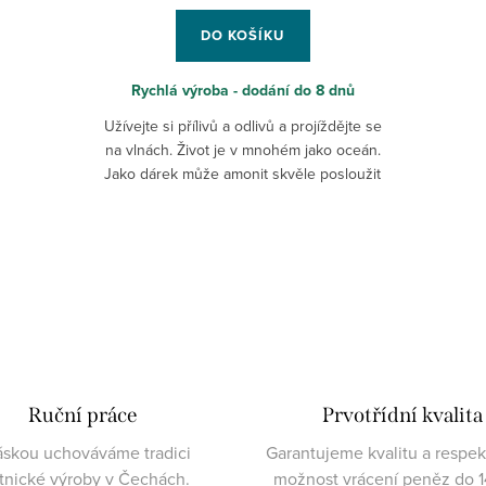
DO KOŠÍKU
Rychlá výroba - dodání do 8 dnů
Užívejte si přílivů a odlivů a projíždějte se
na vlnách. Život je v mnohém jako oceán.
Jako dárek může amonit skvěle posloužit
někomu, kdo právě čelí změnám a
potřebuje se od...
Ruční práce
Prvotřídní kvalita
áskou uchováváme tradici
Garantujeme kvalitu a respe
atnické výroby v Čechách.
možnost vrácení peněz do 1