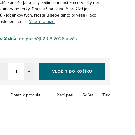
ší komoře jeho ulity, zatímco menší komory ulity mají
í komory ponorky. Dnes už na planetě přežívá jen
ů - loděnkovitých. Noste u sebe tento přívěsek jako
rosto jedineční.
Více informací
do 8 dnů
20.8.2026
VLOŽIT DO KOŠÍKU
Dotaz k produktu
Hlídací pes
Sdílet
Tisk