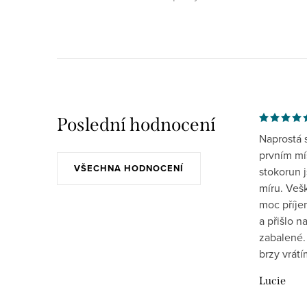
Poslední hodnocení
Naprostá 
prvním mís
VŠECHNA HODNOCENÍ
stokorun 
míru. Veš
moc příje
a přišlo 
zabalené.
brzy vrát
Lucie