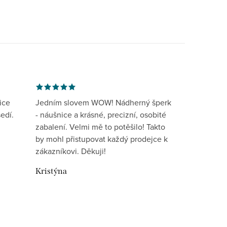
ice
Jedním slovem WOW! Nádherný šperk
edí.
- náušnice a krásné, precizní, osobité
zabalení. Velmi mě to potěšilo! Takto
by mohl přistupovat každý prodejce k
zákazníkovi. Děkuji!
Kristýna