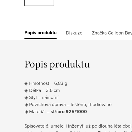
Popis produktu
Diskuze
Značka
Galleon Ba
Popis produktu
◈ Hmotnost – 6,83 g
◈ Délka – 3,6 cm
◈ Styl – námořní
◈ Povrchová úprava – leštěno, rhodiováno
◈ Materiál –
stříbro 925/1000
Spisovatelé, umělci i inženýři už po dlouhá léta obd