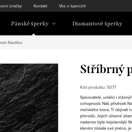
ovní značky
Kontakt
Vše o špercích
Pánské šperky
Diamantové šperky
ěsek Nautilus
Stříbrný 
Kód produktu:
5077
Spisovatelé, umělci i inžený
schopnosti. Náš přívěsek Nau
mořského tvora. Ti obývali na
přerodů. Jejich úžasné zka
nadarmo byla nejslavnější fi
kterém získala své jméno, je