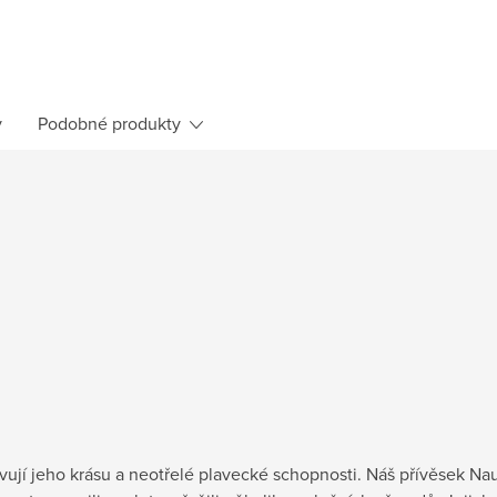
y
Podobné produkty
ivují jeho krásu a neotřelé plavecké schopnosti. Náš přívěsek Na