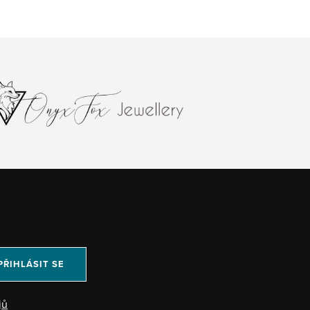
PŘIHLÁSIT SE
jů