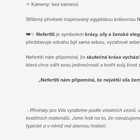
✧ Kameny: bez kamenů
Stříbrný přívěsek inspirovaný egyptskou královnou Ne
👑✨
Nefertiti
je symbolem
krásy, síly a ženské ele
představuje odvahu být sama sebou, vyzařovat sebev
Nefertiti nám připomíná, že
skutečná krása vychází 
která chce zářit svou jedinečností a tvořit svůj život
„Nefertiti nám připomíná, že největší síla žen
- Přívěsky pro Vás vyrábíme podle vlastních vzorů,
kvalitních materiálů. Jsme hrdi na to, že navazujeme
typické a v němž má slavnou historii.