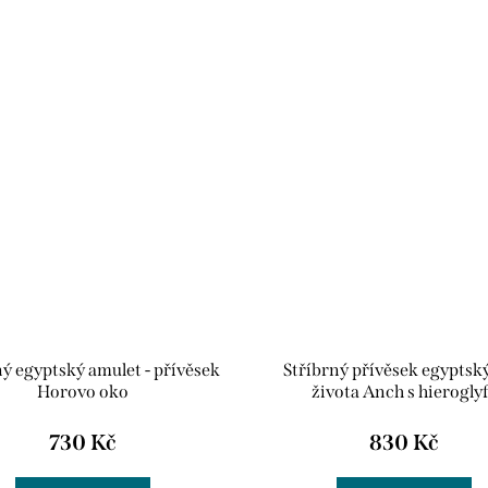
ný egyptský amulet - přívěsek
Stříbrný přívěsek egyptský
Horovo oko
života Anch s hierogly
730 Kč
830 Kč