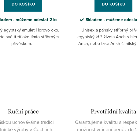
DO KOŠÍKU
DO KOŠÍKU
ladem - můžeme odeslat
2 ks
Skladem - můžeme odesl
ný egyptský amulet Horovo oko.
Unisex a pánský stříbrný pří
te své třetí oko tímto stříbrným
egyptský kříž života Anch s hier
přívěskem.
Anch, nebo také Ankh či nilský 
symbolem věčného života
Ruční práce
Prvotřídní kvalita
áskou uchováváme tradici
Garantujeme kvalitu a respe
atnické výroby v Čechách.
možnost vrácení peněz do 1