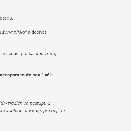
krásou.
 žena přišla“
a dodnes
Je inspirací pro každou ženu,
čně nezapomenutelnou.“
👑✨
itím tradičních postupů a
 Jablonci a v kraji, pro nějž je