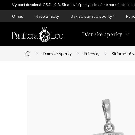
Přejít
Výrobní dovolená: 25.7. - 9.8. Skladové šperky odesíláme normálně, ostat
na
O nás
Naše značky
Jak se starat o šperky?
Punc
obsah
Dámské šperky
Dámské šperky
Přívěsky
Stříbrné pří
Domů