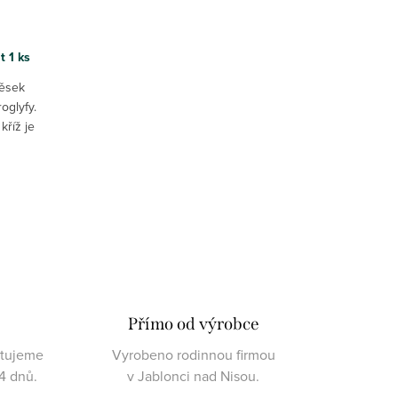
at
1 ks
věsek
oglyfy.
kříž je
.
Přímo od výrobce
ktujeme
Vyrobeno rodinnou firmou
4 dnů.
v Jablonci nad Nisou.