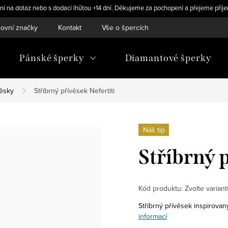
ní na dotaz nebo s dodací lhůtou +14 dní. Děkujeme za pochopení a přejeme příje
ovní značky
Kontakt
Vše o špercích
Pánské šperky
Diamantové šperky
věsky
Stříbrný přívěsek Nefertiti
Náš tip
Stříbrný p
Kód produktu:
Zvolte variant
Stříbrný přívěsek inspirovan
informací