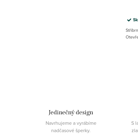
Sk
Stříbr
Otevře
Jedinečný design
Navrhujeme a vyrábíme
S l
nadčasové šperky.
zl