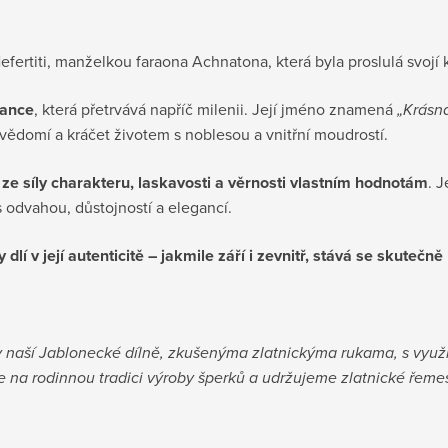
fertiti, manželkou faraona Achnatona, která byla proslulá svojí 
gance
, která přetrvává napříč milenii. Její jméno znamená
„Krásná
ědomí a kráčet životem s noblesou a vnitřní moudrostí.
ze síly charakteru, laskavosti a věrnosti vlastním hodnotám
. 
 s odvahou, důstojností a elegancí.
y dlí v její autenticitě – jakmile září i zevnitř, stává se skute
 v naší Jablonecké dílně, zkušenýma zlatnickýma rukama, s využ
 na rodinnou tradici výroby šperků a udržujeme zlatnické řemeslo