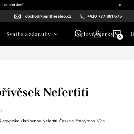
mné letní dny!
obchod@pantheraleo.cz
+420 777 881 675
NÁKU
Svatba a zásnuby
Perlové šperky
D
KOŠÍ
řívěsek Nefertiti
u
ý egyptskou královnou Nefertiti. Česká ruční výroba.
Více