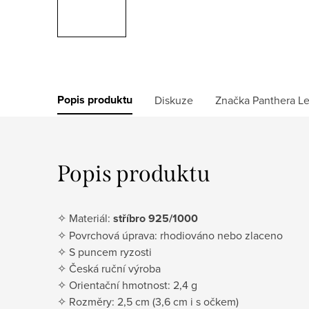
Popis produktu
Diskuze
Značka
Panthera L
Popis produktu
✧ Materiál:
stříbro 925/1000
✧ Povrchová úprava: rhodiováno nebo zlaceno
✧ S puncem ryzosti
✧ Česká ruční výroba
✧ Orientační hmotnost: 2,4 g
✧ Rozměry: 2,5 cm (3,6 cm i s očkem)