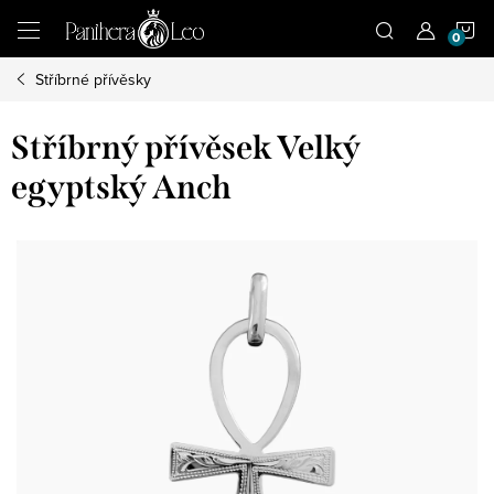
Přejít
N
na
obsah
Stříbrné přívěsky
K
Stříbrný přívěsek Velký
egyptský Anch