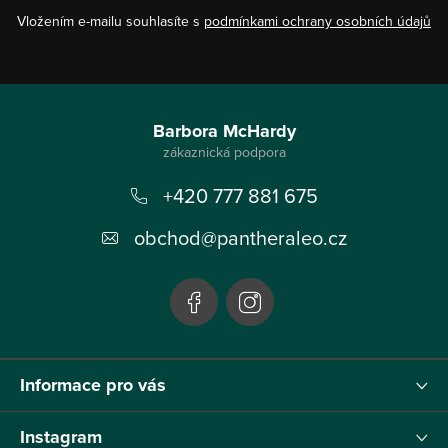
Vložením e-mailu souhlasíte s
podmínkami ochrany osobních údajů
Z
á
Barbora McHardy
p
+420 777 881 675
a
t
obchod
@
pantheraleo.cz
í
Informace pro vás
Instagram