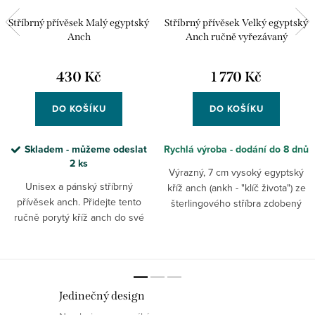
Stříbrný přívěsek Malý egyptský
Stříbrný přívěsek Velký egyptský
Anch
Anch ručně vyřezávaný
430 Kč
1 770 Kč
DO KOŠÍKU
DO KOŠÍKU
Skladem - můžeme odeslat
Rychlá výroba - dodání do 8 dnů
2 ks
Výrazný, 7 cm vysoký egyptský
Unisex a pánský stříbrný
kříž anch (ankh - "klíč života") ze
přívěsek anch. Přidejte tento
šterlingového stříbra zdobený
ručně porytý kříž anch do své
ruční rytinou. Mocný ochranný
sbírky egyptských a spirituálních
amulet a průvodce životem.
symbolů.
Jedinečný design