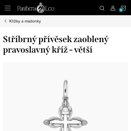
Přejít
N
na
obsah
Křížky a madonky
K
Stříbrný přívěsek zaoblený
pravoslavný kříž - větší