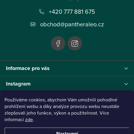
p
+420 777 881 675
a
t
obchod
@
pantheraleo.cz
í
Informace pro vás
Instagram
Používáme cookies, abychom Vám umožnili pohodlné
prohlížení webu a díky analýze provozu webu neustále
Tento projekt byl realizován pod reg.č. 0380001205 s názvem Panthera Leo
zlepšovali jeho funkce, výkon a použitelnost. Více
zaměřený na inovaci webu a marketingových nástrojů financovaný Evropskou Unií -
informací
zde
.
Next Generation EU.
Nastavení