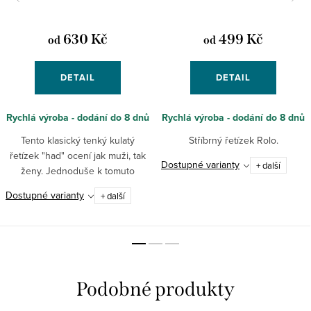
630 Kč
499 Kč
od
od
DETAIL
DETAIL
Rychlá výroba - dodání do 8 dnů
Rychlá výroba - dodání do 8 dnů
Tento klasický tenký kulatý
Stříbrný řetízek Rolo.
řetízek "had" ocení jak muži, tak
Dostupné varianty
+ další
ženy. Jednoduše k tomuto
elegantnímu nadčasovému
Dostupné varianty
+ další
stříbrnému řetízku přidejte
jakýkoli přívěsek a doplňte jím
tak...