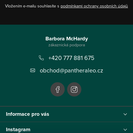
Vložením e-mailu souhlasíte s
podmínkami ochrany osobních údajů
Z
á
Barbora McHardy
p
+420 777 881 675
a
t
obchod
@
pantheraleo.cz
í
Informace pro vás
Instagram