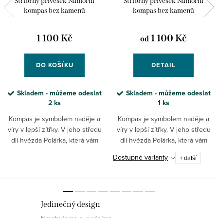
Stříbrný přívěsek Námořní
Stříbrný přívěsek Námořní
kompas bez kamenů
kompas bez kamenů
1 100 Kč
1 100 Kč
od
DO KOŠÍKU
DETAIL
Skladem - můžeme odeslat
Skladem - můžeme odeslat
2 ks
1 ks
Kompas je symbolem naděje a
Kompas je symbolem naděje a
víry v lepší zítřky. V jeho středu
víry v lepší zítřky. V jeho středu
dlí hvězda Polárka, která vám
dlí hvězda Polárka, která vám
vždy ukáže ten správný směr.
vždy ukáže ten správný směr.
Dostupné varianty
+ další
Esteticky krásný design
Esteticky krásný design
kompasu. Probudí ve vás...
kompasu. Probudí ve vás...
Jedinečný design