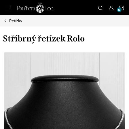
Přejít
N
na
obsah
Řetízky
K
Stříbrný řetízek Rolo