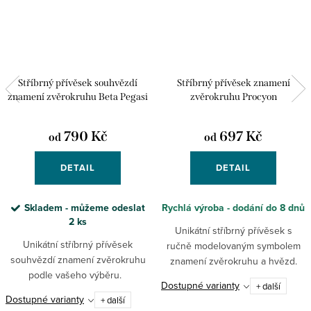
Stříbrný přívěsek souhvězdí
Stříbrný přívěsek znamení
znamení zvěrokruhu Beta Pegasi
zvěrokruhu Procyon
790 Kč
697 Kč
od
od
DETAIL
DETAIL
Skladem - můžeme odeslat
Rychlá výroba - dodání do 8 dnů
2 ks
Unikátní stříbrný přívěsek s
Unikátní stříbrný přívěsek
ručně modelovaným symbolem
souhvězdí znamení zvěrokruhu
znamení zvěrokruhu a hvězd.
podle vašeho výběru.
Vyberte si své jedinečné
Dostupné varianty
+ další
znamení!
Dostupné varianty
+ další