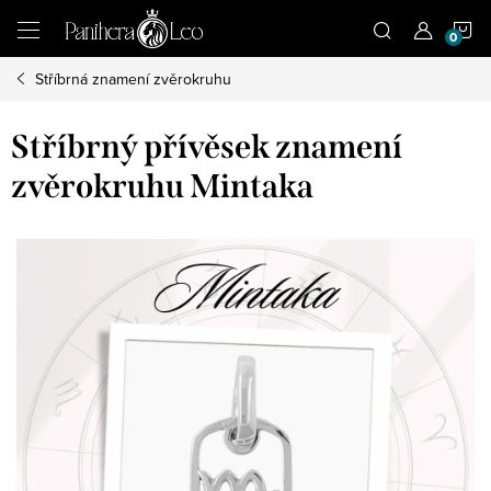
Přejít
N
na
obsah
Stříbrná znamení zvěrokruhu
K
Stříbrný přívěsek znamení
zvěrokruhu Mintaka