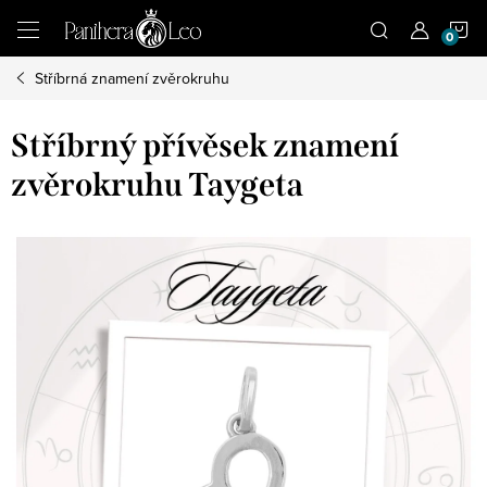
Přejít
N
na
obsah
Stříbrná znamení zvěrokruhu
K
Stříbrný přívěsek znamení
zvěrokruhu Taygeta