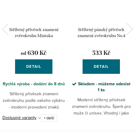
Stříbrný přívěsek znamení
Stříbrný pánský přívěsek
zvěrokruhu Mintaka
znamení zvěrokruhu No.4
Taygeta
630 Kč
533 Kč
od
DETAIL
DETAIL
Rychlá výroba - dodání do 8 dnů
Skladem - můžeme odeslat
1 ks
Stříbrný přívěsek znamení
Moderní stříbrný přívěsek
zvěrokruhu podle vašeho výběru
znamení zvěrokruhu. Šperk pro
- moderní provedení znaků
muže či unisex. Vhodný i jako
jednotlivých znamení v
Dostupné varianty
+ další
dárek.
zaobleném rámečku.