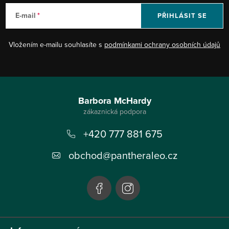
E-mail
PŘIHLÁSIT SE
Vložením e-mailu souhlasíte s
podmínkami ochrany osobních údajů
Z
á
Barbora McHardy
p
+420 777 881 675
a
t
obchod
@
pantheraleo.cz
í