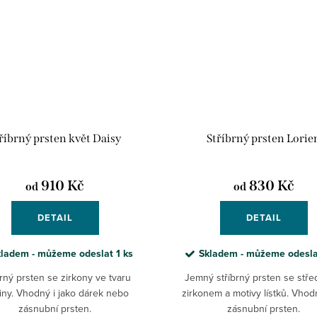
říbrný prsten květ Daisy
Stříbrný prsten Lorie
910 Kč
830 Kč
od
od
DETAIL
DETAIL
kladem - můžeme odeslat
1 ks
Skladem - můžeme odesl
brný prsten se zirkony ve tvaru
Jemný stříbrný prsten se stř
iny. Vhodný i jako dárek nebo
zirkonem a motivy lístků. Vhod
zásnubní prsten.
zásnubní prsten.