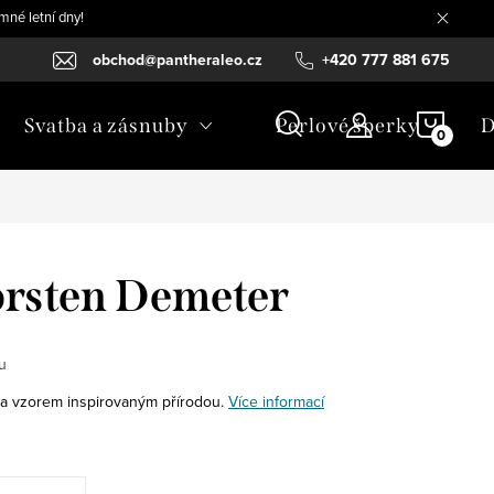
mné letní dny!
obchod@pantheraleo.cz
+420 777 881 675
NÁKU
Svatba a zásnuby
Perlové šperky
D
KOŠÍ
prsten Demeter
u
 a vzorem inspirovaným přírodou.
Více informací