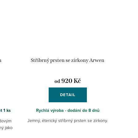
n
Stříbrný prsten se zirkony Arwen
920 Kč
od
DETAIL
at
1 ks
Rychlá výroba - dodání do 8 dnů
Jemný, éterický stříbrný prsten se zirkony.
edovým
ný jako