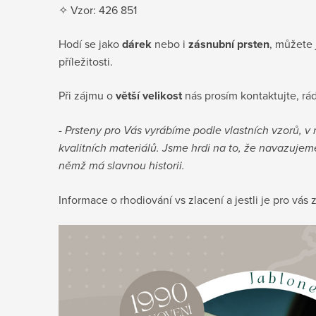
✧ Vzor: 426 851
Hodí se jako
dárek
nebo i
zásnubní prsten
, můžete 
příležitosti.
Při zájmu o
větší velikost
nás prosím kontaktujte, rá
-
Prsteny pro Vás vyrábíme podle vlastních vzorů, v
kvalitních materiálů. Jsme hrdi na to, že navazujeme
němž má slavnou historii.
Informace o rhodiování vs zlacení a jestli je pro vá