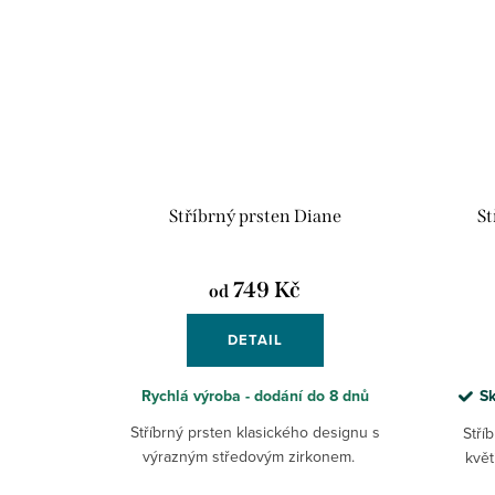
Stříbrný prsten Diane
St
749 Kč
od
DETAIL
Rychlá výroba - dodání do 8 dnů
S
Stříbrný prsten klasického designu s
Stří
výrazným středovým zirkonem.
květ