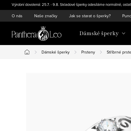
Přejít
Výrobní dovolená: 25.7. - 9.8. Skladové šperky odesíláme normálně, ostat
na
O nás
Naše značky
Jak se starat o šperky?
Punc
obsah
Dámské šperky
Dámské šperky
Prsteny
Stříbrné prst
Domů