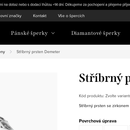
ní na dotaz nebo s dodací lhůtou +14 dní. Děkujeme za pochopení a přejeme příje
ovní značky
Kontakt
Vše o špercích
Pánské šperky
Diamantové šperky
eny
Stříbrný prsten Demeter
Stříbrný 
Kód produktu:
Zvolte variant
Stříbrný prsten se zirkonem
Povrchová úprava