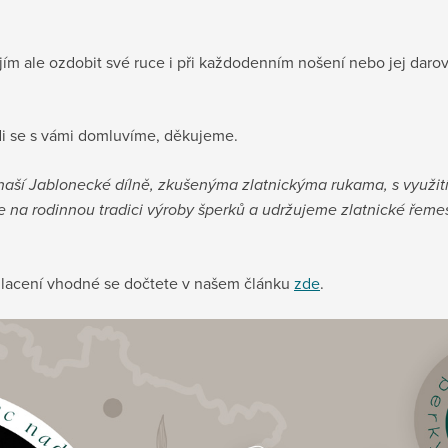
jím ale ozdobit své ruce i při každodenním nošení nebo jej darov
di se s vámi domluvíme, děkujeme.
 naší Jablonecké dílně, zkušenýma zlatnickýma rukama, s využit
 na rodinnou tradici výroby šperků a udržujeme zlatnické řemeslo
s zlacení vhodné se dočtete v našem článku
zde
.