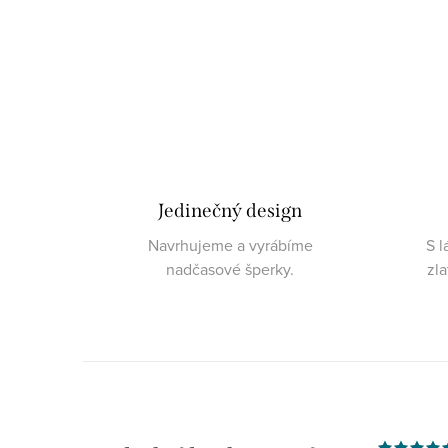
Jedinečný design
Navrhujeme a vyrábíme
S l
nadčasové šperky.
zl