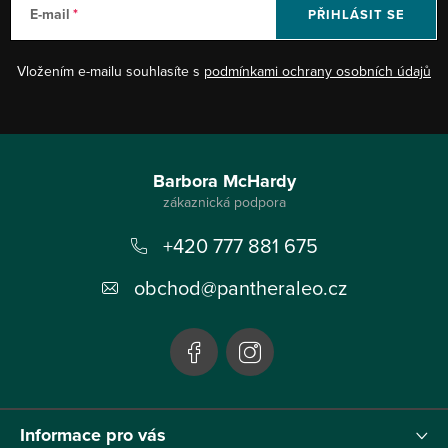
E-mail
PŘIHLÁSIT SE
Vložením e-mailu souhlasíte s
podmínkami ochrany osobních údajů
Z
á
Barbora McHardy
p
+420 777 881 675
a
t
obchod
@
pantheraleo.cz
í
Informace pro vás