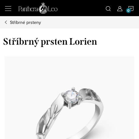
Přejít
N
na
obsah
Stříbrné prsteny
K
Stříbrný prsten Lorien