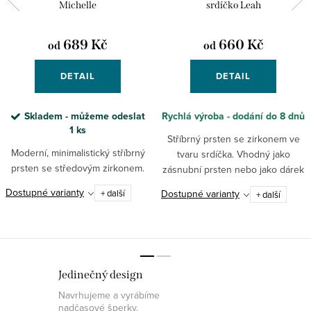
Michelle
srdíčko Leah
689 Kč
660 Kč
od
od
DETAIL
DETAIL
Skladem - můžeme odeslat
Rychlá výroba - dodání do 8 dnů
1 ks
Stříbrný prsten se zirkonem ve
Moderní, minimalistický stříbrný
tvaru srdíčka. Vhodný jako
prsten se středovým zirkonem.
zásnubní prsten nebo jako dárek
pro milovanou osobu.
Dostupné varianty
Dostupné varianty
+ další
+ další
Jedinečný design
Navrhujeme a vyrábíme
nadčasové šperky.