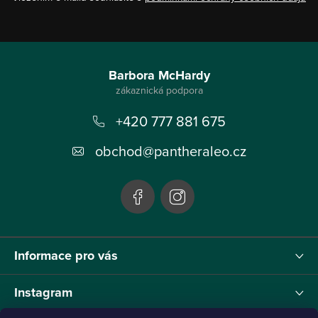
Z
á
Barbora McHardy
p
+420 777 881 675
a
t
obchod
@
pantheraleo.cz
í
Informace pro vás
Instagram