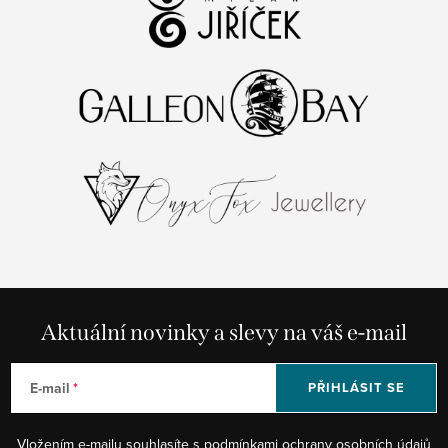
Aktuální novinky a slevy na váš e-mail
E-mail
PŘIHLÁSIT SE
Vložením e-mailu souhlasíte s
podmínkami ochrany osobních údajů