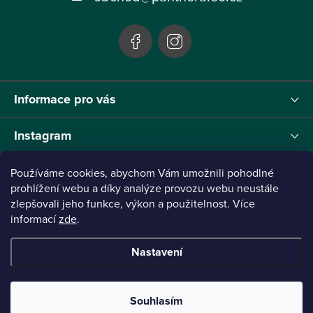
í
Informace pro vás
Instagram
Používáme cookies, abychom Vám umožnili pohodlné
prohlížení webu a díky analýze provozu webu neustále
zlepšovali jeho funkce, výkon a použitelnost. Více
Tento projekt byl realizován pod reg.č. 0380001205 s názvem Panthera Leo
zaměřený na inovaci webu a marketingových nástrojů financovaný Evropskou Unií -
informací
zde
.
Next Generation EU.
Nastavení
Copyright 2026
Panthera Leo
. Všechna práva vyhrazena.
Vytvořil Shoptet
Připraveno ve spolupráci s Broken
Souhlasím
Mouse