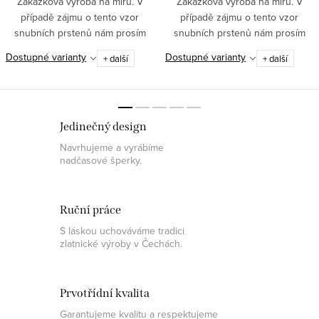
Zakázková výroba na míru. V
Zakázková výroba na míru. V
případě zájmu o tento vzor
případě zájmu o tento vzor
snubních prstenů nám prosím
snubních prstenů nám prosím
napište požadované velikosti do
napište požadované velikosti do
Dostupné varianty
Dostupné varianty
+ další
+ další
dotazu k produktu nebo na
dotazu k produktu nebo na
obchod@pantheraleo.cz.
obchod@pantheraleo.cz.
Obratem Vám...
Obratem Vám...
Jedinečný design
Navrhujeme a vyrábíme
nadčasové šperky.
Ruční práce
S láskou uchováváme tradici
zlatnické výroby v Čechách.
Prvotřídní kvalita
Garantujeme kvalitu a respektujeme