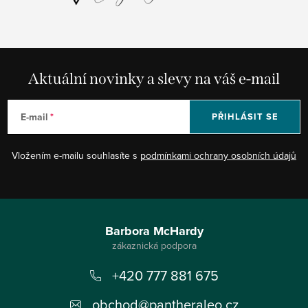
Aktuální novinky a slevy na váš e-mail
E-mail
PŘIHLÁSIT SE
Vložením e-mailu souhlasíte s
podmínkami ochrany osobních údajů
Z
á
Barbora McHardy
p
+420 777 881 675
a
t
obchod
@
pantheraleo.cz