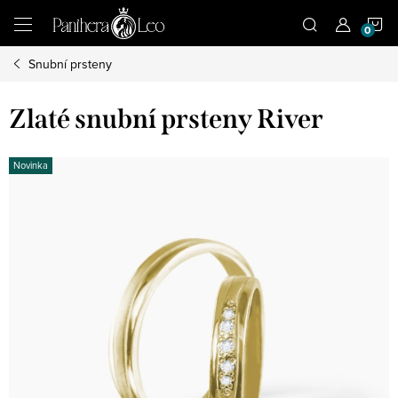
Přejít
N
na
obsah
Snubní prsteny
K
Zlaté snubní prsteny River
Novinka