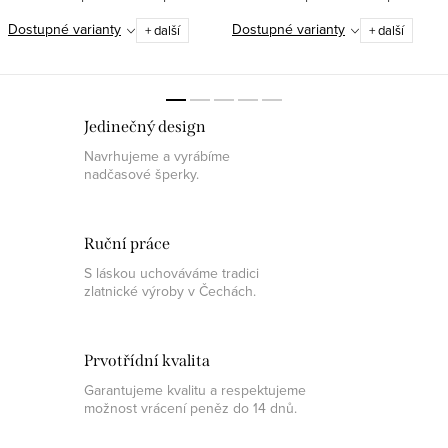
napište požadované velikosti do
napište požadované velikosti do
Dostupné varianty
Dostupné varianty
+ další
+ další
dotazu k produktu nebo na
dotazu k produktu nebo na
obchod@pantheraleo.cz.
obchod@pantheraleo.cz.
Obratem Vám...
Obratem Vám...
Jedinečný design
Navrhujeme a vyrábíme
nadčasové šperky.
Ruční práce
S láskou uchováváme tradici
zlatnické výroby v Čechách.
Prvotřídní kvalita
Garantujeme kvalitu a respektujeme
možnost vrácení peněz do 14 dnů.