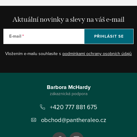
Aktuální novinky a slevy na váš e-mail
E-mail
PŘIHLÁSIT SE
Vložením e-mailu souhlasíte s
podmínkami ochrany osobních údajů
Z
á
Barbora McHardy
p
+420 777 881 675
a
t
obchod
@
pantheraleo.cz
í