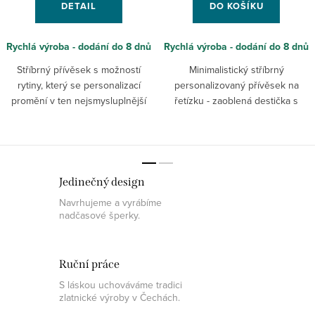
DETAIL
DO KOŠÍKU
Rychlá výroba - dodání do 8 dnů
Rychlá výroba - dodání do 8 dnů
Stříbrný přívěsek s možností
Minimalistický stříbrný
rytiny, který se personalizací
personalizovaný přívěsek na
promění v ten nejsmysluplnější
řetízku - zaoblená destička s
dárek. Přívěsek s rytinou na míru
možností rytiny na vaše přání.
bude perfektním amuletem pro
vás nebo dárkem pro...
Jedinečný design
Navrhujeme a vyrábíme
nadčasové šperky.
Ruční práce
S láskou uchováváme tradici
zlatnické výroby v Čechách.