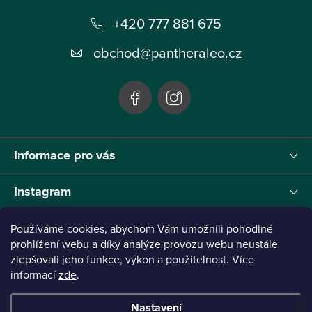
p
+420 777 881 675
a
t
obchod
@
pantheraleo.cz
í
Informace pro vás
Instagram
Používáme cookies, abychom Vám umožnili pohodlné
prohlížení webu a díky analýze provozu webu neustále
zlepšovali jeho funkce, výkon a použitelnost. Více
Tento projekt byl realizován pod reg.č. 0380001205 s názvem Panthera Leo
zaměřený na inovaci webu a marketingových nástrojů financovaný Evropskou Unií -
informací
zde
.
Next Generation EU.
Nastavení