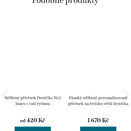
Stříbrný přívěsek Destička No.1
Pánský stříbrný personalizovaný
Innes s vaší rytinou
přívěsek na řetízku větší destička
Ewan
420 Kč
1 670 Kč
od