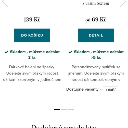
s vaším textem
139 Kč
69 Kč
od
DO KOŠÍKU
DETAIL
Skladem - můžeme odeslat
Skladem - můžeme odeslat
3 ks
>5 ks
Dárkové balení na šperky.
Personalizovaný pytlíček se
Udělejte svým blízkým radost
jménem. Udělejte svým blízkým
dárkem zabaleným v jedinečném
radost dárkem zabaleným v
dárkovém balení! S možností
jedinečném dárkovém balení -
Dostupné varianty
+ další
personalizace.
krásném pytlíčku
personalizovaném jejich jménem!
...