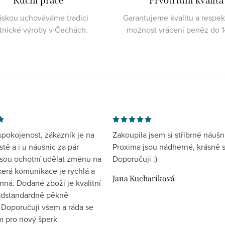
Ruční práce
Prvotřídní kvalita
áskou uchováváme tradici
Garantujeme kvalitu a respe
atnické výroby v Čechách.
možnost vrácení peněz do 1
spokojenost, zákazník je na
Zakoupila jsem si stříbrné náušn
tě a i u náušnic za pár
Proxima jsou nádherné, krásně s
jsou ochotní udělat změnu na
Doporučuji :)
kerá komunikace je rychlá a
Jana Kucharíková
mná. Dodané zboží je kvalitní
nadstandardně pěkně
 Doporučuji všem a ráda se
ím pro nový šperk