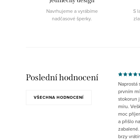
Jedinečný design
Navrhujeme a vyrábíme
S l
nadčasové šperky.
zl
Poslední hodnocení
Naprostá 
prvním mís
VŠECHNA HODNOCENÍ
stokorun 
míru. Veš
moc příje
a přišlo 
zabalené.
brzy vrát