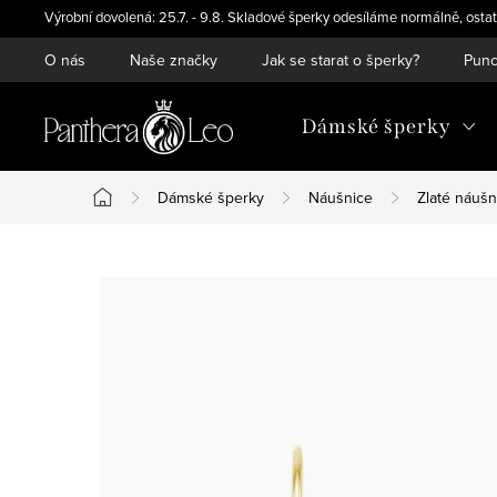
Přejít
Výrobní dovolená: 25.7. - 9.8. Skladové šperky odesíláme normálně, ostat
na
O nás
Naše značky
Jak se starat o šperky?
Punc
obsah
Dámské šperky
Dámské šperky
Náušnice
Zlaté náušn
Domů