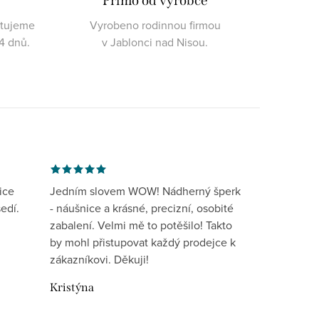
Přímo od výrobce
ktujeme
Vyrobeno rodinnou firmou
4 dnů.
v Jablonci nad Nisou.
ice
Jedním slovem WOW! Nádherný šperk
edí.
- náušnice a krásné, precizní, osobité
zabalení. Velmi mě to potěšilo! Takto
by mohl přistupovat každý prodejce k
zákazníkovi. Děkuji!
Kristýna