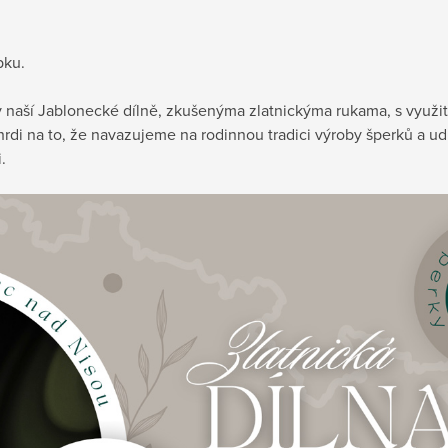
pku.
v naší Jablonecké dílně, zkušenýma zlatnickýma rukama, s využit
hrdi na to, že navazujeme na rodinnou tradici výroby šperků a u
i.