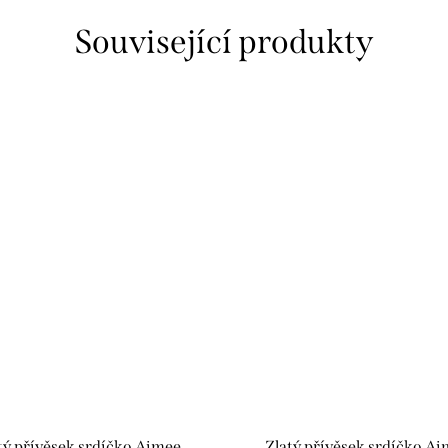
Související produkty
tý přívěsek srdíčko Aimee
Zlatý přívěsek srdíčko Ai