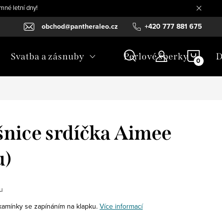
mné letní dny!
obchod@pantheraleo.cz
+420 777 881 675
NÁKU
Svatba a zásnuby
Perlové šperky
D
KOŠÍ
šnice srdíčka Aimee
u)
u
 kamínky se zapínáním na klapku.
Více informací