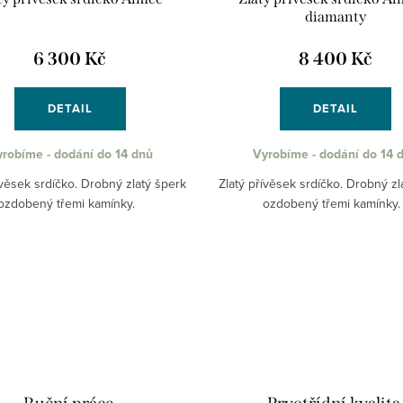
diamanty
6 300 Kč
8 400 Kč
DETAIL
DETAIL
robíme - dodání do 14 dnů
Vyrobíme - dodání do 14 
ívěsek srdíčko. Drobný zlatý šperk
Zlatý přívěsek srdíčko. Drobný zl
ozdobený třemi kamínky.
ozdobený třemi kamínky