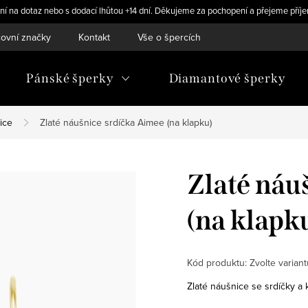
ní na dotaz nebo s dodací lhůtou +14 dní. Děkujeme za pochopení a přejeme příje
ovní značky
Kontakt
Vše o špercích
Pánské šperky
Diamantové šperky
ice
Zlaté náušnice srdíčka Aimee (na klapku)
Zlaté náu
(na klapk
Kód produktu:
Zvolte variant
Zlaté náušnice se srdíčky a