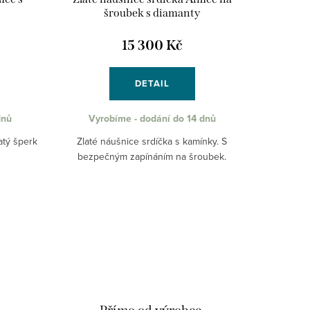
šroubek s diamanty
15 300 Kč
DETAIL
dnů
Vyrobíme - dodání do 14 dnů
atý šperk
Zlaté náušnice srdíčka s kamínky. S
.
bezpečným zapínáním na šroubek.