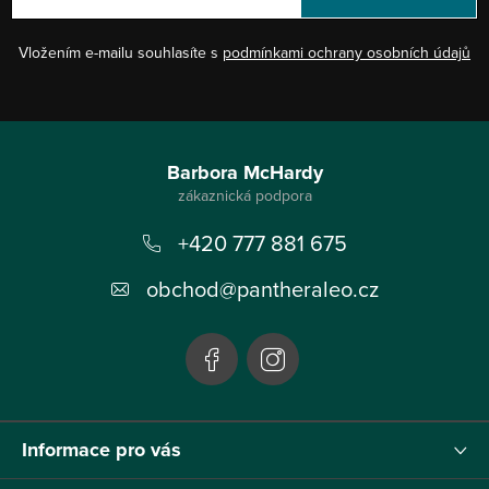
Vložením e-mailu souhlasíte s
podmínkami ochrany osobních údajů
Z
á
Barbora McHardy
p
+420 777 881 675
a
t
obchod
@
pantheraleo.cz
í
Informace pro vás