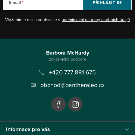
E-mail
PŘIHLÁSIT SE
Vložením e-mailu souhlasíte s
podmínkami ochrany osobních údajů
Z
á
Barbora McHardy
p
+420 777 881 675
a
t
obchod
@
pantheraleo.cz
í
Informace pro vás