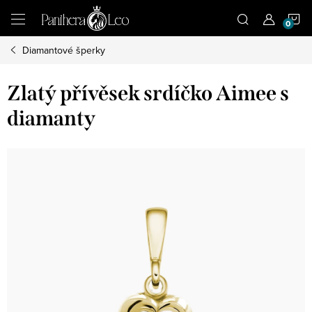
Přejít
N
na
obsah
Diamantové šperky
K
Zlatý přívěsek srdíčko Aimee s
diamanty